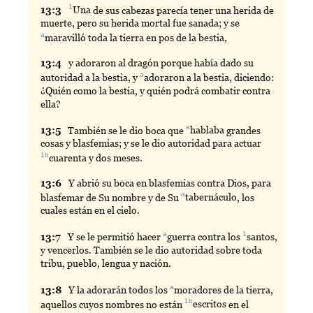
1
13:
3
Una
de sus cabezas parecía tener una herida de
muerte, pero su herida mortal fue sanada; y se
a
maravilló
toda la tierra en pos de la bestia,
13:
4
y
adoraron al dragón porque había dado su
a
autoridad a la bestia, y
adoraron
a la bestia, diciendo:
¿Quién como la bestia, y quién podrá combatir contra
ella?
a
13:
5
También
se le dio boca que
hablaba
grandes
cosas y blasfemias; y se le dio autoridad para actuar
1b
cuarenta
y dos meses.
13:
6
Y
abrió su boca en blasfemias contra Dios, para
a
blasfemar de Su nombre y de Su
tabernáculo
, los
cuales están en el cielo.
a
1
13:
7
Y
se le permitió hacer
guerra
contra los
santos
,
y vencerlos. También se le dio autoridad sobre toda
tribu, pueblo, lengua y nación.
a
13:
8
Y
la adorarán todos los
moradores
de la tierra,
1b
aquellos cuyos nombres no están
escritos
en el