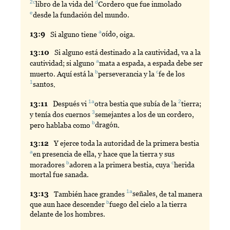
2c
d
libro
de la vida del
Cordero
que fue inmolado
e
desde
la fundación del mundo.
a
13:
9
Si
alguno tiene
oído
, oiga.
13:
10
Si
alguno está destinado a la cautividad, va a la
a
cautividad; si alguno
mata
a espada, a espada debe ser
b
c
muerto. Aquí está la
perseverancia
y la
fe
de los
1
santos
.
1a
2
13:
11
Después
vi
otra
bestia que subía de la
tierra
;
3
y tenía dos cuernos
semejantes
a los de un cordero,
b
pero hablaba como
dragón
.
13:
12
Y
ejerce toda la autoridad de la primera bestia
a
en
presencia de ella, y hace que la tierra y sus
b
c
moradores
adoren
a la primera bestia, cuya
herida
mortal fue sanada.
1a
13:
13
También
hace grandes
señales
, de tal manera
b
que aun hace descender
fuego
del cielo a la tierra
delante de los hombres.