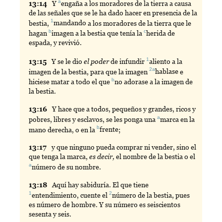
a
13:
14
Y
engaña
a los moradores de la tierra a causa
de las señales que se le ha dado hacer en presencia de la
1
bestia,
mandando
a los moradores de la tierra que le
b
c
hagan
imagen
a la bestia que tenía la
herida
de
espada, y revivió.
1
13:
15
Y
se le dio
el poder
de infundir
aliento
a la
2a
imagen de la bestia, para que la imagen
hablase
e
b
hiciese matar a todo el que
no
adorase a la imagen de
la bestia.
13:
16
Y
hace que a todos, pequeños y grandes, ricos y
a
pobres, libres y esclavos, se les ponga una
marca
en la
b
mano derecha, o en la
frente
;
13:
17
y
que ninguno pueda comprar ni vender, sino el
que tenga la marca,
es decir,
el nombre de la bestia o el
a
número
de su nombre.
13:
18
Aquí
hay sabiduría. El que tiene
1
2
entendimiento
, cuente el
número
de la bestia, pues
es número de hombre. Y su número es seiscientos
sesenta y seis.