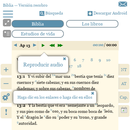
Biblia
— Versión recobro
Búsqueda
Descargar Android
Biblia
Los libros
Estudios de vida
00:00
/
00:00
Ap 13
Verso:
1
2
3
4
5
6
7
8
9
10
Reproducir audio
11
12
13
14
15
16
17
18
+
NT
1a
2b
3c
13:
1
Y
vi subir del
mar
una
bestia
que tenía
diez
–
d
cuernos y
siete
cabezas; y en sus cuernos diez
AT
e
diademas; y sobre sus cabezas,
nombres
de
4
blasfemia
.
Haga clic en los enlaces o haga clic en ellos
Cap.
1
a
13:
2
Y
la bestia que vi era
semejante
a un
leopardo
,
!
b
c
y sus pies como de
oso
, y su boca como boca de
león
.
d
e
2
f
Y el
dragón
le
dio
su
poder
y su
trono
, y grande
g
autoridad
.