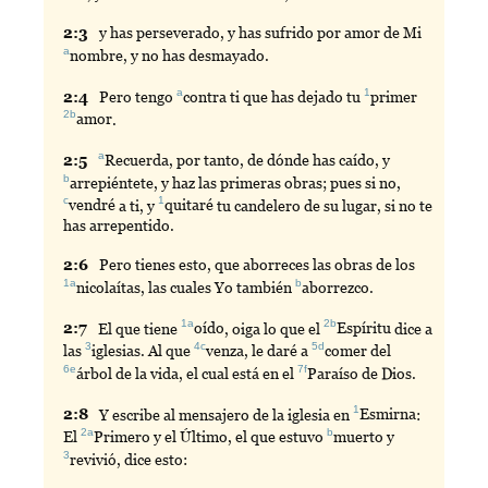
2:
3
y
has perseverado, y has sufrido por amor de Mi
a
nombre
, y no has desmayado.
a
1
2:
4
Pero
tengo
contra
ti que has dejado tu
primer
2b
amor
.
a
2:
5
Recuerda
, por tanto, de dónde has caído, y
b
arrepiéntete
, y haz las primeras obras; pues si no,
c
1
vendré
a ti, y
quitaré
tu candelero de su lugar, si no te
has arrepentido.
2:
6
Pero
tienes esto, que aborreces las obras de los
1a
b
nicolaítas
, las cuales Yo también
aborrezco
.
1a
2b
2:
7
El
que tiene
oído
, oiga lo que el
Espíritu
dice a
3
4c
5d
las
iglesias
. Al que
venza
, le daré a
comer
del
6e
7f
árbol
de la vida, el cual está en el
Paraíso
de Dios.
1
2:
8
Y
escribe al mensajero de la iglesia en
Esmirna
:
2a
b
El
Primero
y el Último, el que estuvo
muerto
y
3
revivió
, dice esto: