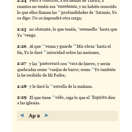
2:
24
Pero
a vosotros, a los demás de Tiatira, a
a
cuantos no tenéis esa
enseñanza
, y no habéis conocido
1b
c
lo que ellos llaman las
profundidades
de
Satanás
, Yo
os digo: No os impondré otra carga;
a
1
2:
25
no
obstante, lo que tenéis,
retenedlo
hasta
que
b
Yo
venga
.
1a
2b
c
2:
26
Al
que
venza
y guarde
Mis
obras
hasta
el
3d
fin, Yo le daré
autoridad
sobre las naciones,
1
a
2:
27
y
las
pastoreará
con
vara
de hierro, y serán
b
2c
quebradas como
vasijas
de barro; como
Yo
también
la he recibido de Mi Padre;
1a
2:
28
y
le daré la
estrella
de la mañana.
1a
b
2:
29
El
que tiene
oído
, oiga lo que el
Espíritu
dice
a las iglesias.
Ap 2