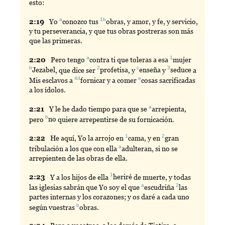
esto:
a
1b
2:
19
Yo
conozco
tus
obras
, y amor, y fe, y servicio,
y tu perseverancia, y que tus obras postreras son más
que las primeras.
a
1
2:
20
Pero
tengo
contra
ti que toleras a esa
mujer
b
2
c
3
Jezabel
, que dice ser
profetisa
, y
enseña
y
seduce
a
4d
e
Mis esclavos a
fornicar
y a comer
cosas
sacrificadas
a los ídolos.
a
2:
21
Y
le he dado tiempo para que se
arrepienta
,
b
pero
no
quiere arrepentirse de su fornicación.
1
2
2:
22
He
aquí, Yo la arrojo en
cama
, y en
gran
a
tribulación a los que con ella
adulteran
, si no se
arrepienten de las obras de ella.
1
2:
23
Y
a los hijos de ella
heriré
de muerte, y todas
a
2
las iglesias sabrán que Yo soy el que
escudriña
las
partes internas y los corazones; y os daré a cada uno
b
según vuestras
obras
.