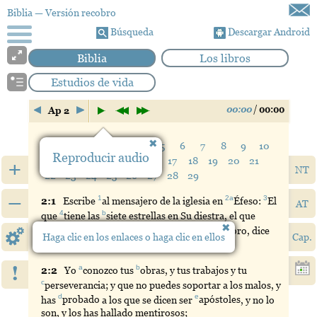
Biblia
— Versión recobro
Búsqueda
Descargar Android
Biblia
Los libros
Estudios de vida
00:00
/
00:00
Ap 2
Verso:
1
2
3
4
5
6
7
8
9
10
Reproducir audio
11
12
13
14
15
16
17
18
19
20
21
+
NT
22
23
24
25
26
27
28
29
–
1
2a
3
2:
1
Escribe
al
mensajero de la iglesia en
Éfeso
:
El
AT
4
b
que
tiene
las
siete
estrellas en Su diestra, el que
4
c
d
anda
en
medio
de los
siete
candeleros de oro, dice
Haga clic en los enlaces o haga clic en ellos
Cap.
esto:
!
a
b
2:
2
Yo
conozco
tus
obras
, y tus trabajos y tu
c
perseverancia
; y que no puedes soportar a los malos, y
d
e
has
probado
a los que se dicen ser
apóstoles
, y no lo
son, y los has hallado mentirosos;