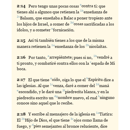
a
2:
14
Pero
tengo unas pocas cosas
contra
ti: que
1b
tienes ahí a algunos que retienen la
enseñanza
de
2c
Balaam
, que enseñaba a Balac a poner tropiezo ante
3d
los hijos de Israel, a comer de
cosas
sacrificadas a los
e
ídolos, y a cometer
fornicación
.
2:
15
Así
tú también tienes a los que de la misma
1a
2b
manera retienen la
enseñanza
de los
nicolaítas
.
a
1b
2:
16
Por
tanto,
arrepiéntete
; pues si no,
vendré
a
c
ti pronto, y combatiré contra ellos con la
espada
de Mi
boca.
a
b
2:
17
El
que tiene
oído
, oiga lo que el
Espíritu
dice a
1c
2d
las iglesias. Al que
venza
, daré a comer del
maná
e
3f
escondido
, y le daré una
piedrecita
blanca, y en la
4g
h
piedrecita escrito un
nombre
nuevo, el cual
ninguno
conoce sino aquel que lo recibe.
1a
2:
18
Y
escribe al mensajero de la iglesia en
Tiatira
:
2b
3c
El
Hijo
de Dios, el que tiene
ojos
como llama de
d
fuego, y
pies
semejantes al bronce reluciente, dice