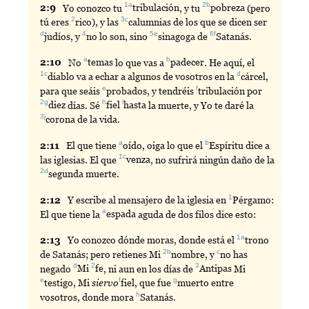
1a
2b
2:
9
Yo
conozco tu
tribulación
, y tu
pobreza
(pero
2
3c
tú eres
rico
), y las
calumnias
de los que se dicen ser
d
4
5e
6f
judíos
, y
no
lo son, sino
sinagoga
de
Satanás
.
a
b
2:
10
No
temas
lo que vas a
padecer
. He aquí, el
1c
d
diablo
va a echar a algunos de vosotros en la
cárcel
,
e
f
para que seáis
probados
, y tendréis
tribulación
por
2g
h
i
diez
días. Sé
fiel
hasta
la muerte, y Yo te daré la
3j
corona
de la vida.
a
b
2:
11
El
que tiene
oído
, oiga lo que el
Espíritu
dice a
1c
las iglesias. El que
venza
, no sufrirá ningún daño de la
2d
segunda
muerte.
1
2:
12
Y
escribe al mensajero de la iglesia en
Pérgamo
:
a
El que tiene la
espada
aguda de dos filos dice esto:
1a
2:
13
Yo
conozco dónde moras, donde está el
trono
2b
c
de Satanás; pero retienes Mi
nombre
, y
no
has
d
2
3
negado
Mi
fe
, ni aun en los días de
Antipas
Mi
e
f
g
testigo
, Mi
siervo
fiel
, que fue
muerto
entre
h
vosotros, donde mora
Satanás
.