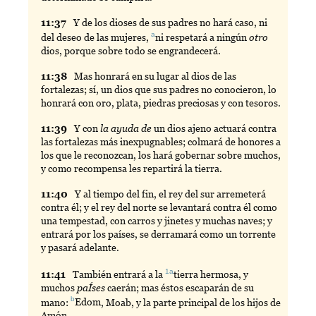
11:
37
Y
de los dioses de sus padres no hará caso, ni
a
del deseo de las mujeres,
ni
respetará a ningún
otro
dios, porque sobre todo se engrandecerá.
11:
38
Mas
honrará en su lugar al dios de las
fortalezas; sí, un dios que sus padres no conocieron, lo
honrará con oro, plata, piedras preciosas y con tesoros.
11:
39
Y
con
la ayuda de
un dios ajeno actuará contra
las fortalezas más inexpugnables; colmará de honores a
los que le reconozcan, los hará gobernar sobre muchos,
y como recompensa les repartirá la tierra.
11:
40
Y
al tiempo del fin, el rey del sur arremeterá
contra él; y el rey del norte se levantará contra él como
una tempestad, con carros y jinetes y muchas naves; y
entrará por los países, se derramará como un torrente
y pasará adelante.
1a
11:
41
También
entrará a la
tierra
hermosa, y
muchos
paÍses
caerán; mas éstos escaparán de su
b
mano:
Edom
, Moab, y la parte principal de los hijos de
Amón.