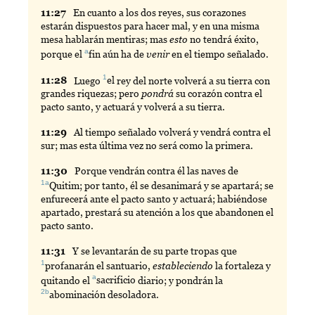
11:
27
En
cuanto a los dos reyes, sus corazones
estarán dispuestos para hacer mal, y en una misma
mesa hablarán mentiras; mas
esto
no tendrá éxito,
a
porque el
fin
aún ha de
venir
en el tiempo señalado.
1
11:
28
Luego
el
rey del norte volverá a su tierra con
grandes riquezas; pero
pondrá
su corazón contra el
pacto santo, y actuará y volverá a su tierra.
11:
29
Al
tiempo señalado volverá y vendrá contra el
sur; mas esta última vez no será como la primera.
11:
30
Porque
vendrán contra él las naves de
1a
Quitim
; por tanto, él se desanimará y se apartará; se
enfurecerá ante el pacto santo y actuará; habiéndose
apartado, prestará su atención a los que abandonen el
pacto santo.
11:
31
Y
se levantarán de su parte tropas que
1
profanarán
el santuario,
estableciendo
la fortaleza y
a
quitando el
sacrificio
diario; y pondrán la
2b
abominación
desoladora.