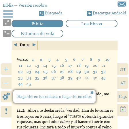
Biblia
— Versión recobro
Búsqueda
Descargar Android
Biblia
Los libros
Estudios de vida
Dn 11
Verso:
1
2
3
4
5
6
7
8
9
10
11
12
13
14
15
16
17
18
19
20
21
+
NT
22
23
24
25
26
27
28
29
30
31
32
33
34
35
36
37
38
39
40
41
42
43
–
AT
44
45
1
a
11:
1
Y
yo
, en el primer año de
Darío
, el medo, me
Haga clic en los enlaces o haga clic en ellos
Cap.
levanté para sostenerlo y fortalecerlo.
!
1
11:
2
Ahora
te declararé la
verdad
. Han de levantarse
a
tres reyes en Persia; luego el
cuarto
obtendrá grandes
riquezas, más que todos
ellos;
y al hacerse fuerte con
sus riquezas, incitará a todo
el imperio
contra el reino