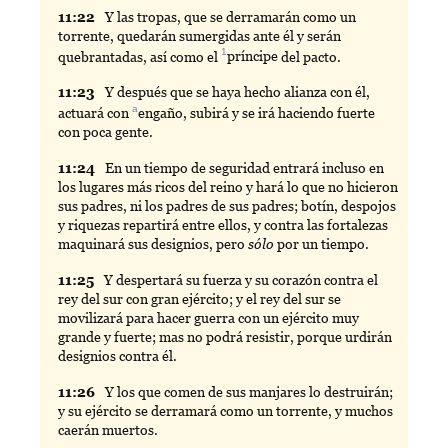
11:
22
Y
las tropas, que se derramarán como un
torrente, quedarán sumergidas ante él y serán
1
quebrantadas, así como el
príncipe
del pacto.
11:
23
Y
después que se haya hecho alianza con él,
a
actuará con
engaño
, subirá y se irá haciendo fuerte
con poca gente.
11:
24
En
un tiempo de seguridad entrará incluso en
los lugares más ricos del reino y hará lo que no hicieron
sus padres, ni los padres de sus padres; botín, despojos
y riquezas repartirá entre ellos, y contra las fortalezas
maquinará sus designios, pero
sólo
por un tiempo.
11:
25
Y
despertará su fuerza y su corazón contra el
rey del sur con gran ejército; y el rey del sur se
movilizará para hacer guerra con un ejército muy
grande y fuerte; mas no podrá resistir, porque urdirán
designios contra él.
11:
26
Y
los que comen de sus manjares lo destruirán;
y su ejército se derramará como un torrente, y muchos
caerán muertos.