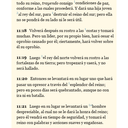
1
todo su reino,
trayendo
consigo
condiciones
de paz,
conforme a las cuales procederá. Y dará una hija joven
2
3
al
rey del sur, para
destruir
el reino del sur; pero ella
no se pondrá de su lado ni le será útil.
1
11:
18
Volverá
después su rostro a las
costas
y tomará
muchas. Pero un líder, por su propio bien, hará cesar el
oprobio causado por él; ciertamente, hará volver sobre
él su oprobio.
1
11:
19
Luego
el
rey del norte volverá su rostro a las
fortalezas de su tierra; pero tropezará y caerá, y no
será hallado.
11:
20
Entonces
se levantará en su lugar uno que hará
1
pasar un opresor a través del
esplendor
del reino;
pero en pocos días será quebrantado, aunque no con
ira ni en batalla.
1a
11:
21
Luego
en su lugar se levantará un
hombre
despreciable, al cual no se le dará la honra del reino;
pero él vendrá en tiempo de seguridad, y tomará el
reino con palabras y acciones suaves y engañosas.