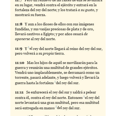
en su lugar, vendrá contra el ejército y entrará en la
fortaleza del rey del norte; y los tratará
a su gusto,
y
mostrará su fuerza.
11:
8
Y
aun a los dioses de ellos con sus imágenes
fundidas, y sus vasijas preciosas de plata y de oro,
llevará cautivos a Egipto; y por años cesará
de
oponerse
al rey del norte.
1
11:
9
Y
el
rey del norte llegará al reino del rey del sur,
pero volverá a su
propia
tierra.
11:
10
Mas
los hijos de aquél se movilizarán para la
guerra y reunirán una multitud de grandes ejércitos.
Vendrá uno implacablemente, se derramará como un
torrente, pasará adelante, y luego volverá y llevará la
1
guerra hasta la fortaleza
del
rey del sur.
11:
11
Se
enfurecerá el rey del sur y saldrá a pelear
1
contra él, contra el rey del norte. Entonces
el
rey del
norte levantará una gran multitud, pero esa multitud
2
será entregada en manos
del
rey del sur.