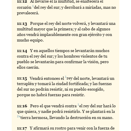
11:
12
Al
llevarse él la multitud, se enaltecerá el
1
corazón
del
rey del sur; y derribará a miríadas, mas no
prevalecerá.
11:
13
Porque
el rey del norte volverá, y levantará una
multitud mayor que la primera; y al cabo de algunos
años vendrá implacablemente con gran ejército y con
mucho equipo.
11:
14
Y
en aquellos tiempos se levantarán muchos
contra el rey del sur; y los hombres violentos de tu
pueblo se levantarán para confirmar la visión, pero
ellos caerán.
1
11:
15
Vendrá
entonces el
rey
del norte, levantará un
terraplén y tomará la ciudad fortificada; y las fuerzas
del sur no podrán resistir, ni su pueblo escogido,
porque no habrá fuerzas para resistir.
1
11:
16
Pero
el que vendrá contra
el
rey del sur hará lo
que quiera, y nadie podrá resistirlo. Y se plantará en la
2a
tierra
hermosa, llevando la destrucción en su mano.
11:
17
Y
afirmará su rostro para venir con la fuerza de