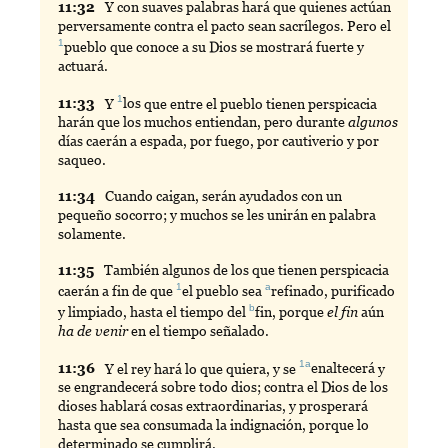
11:
32
Y
con suaves palabras hará que quienes actúan
perversamente contra el pacto sean sacrílegos. Pero el
1
pueblo
que conoce a su Dios se mostrará fuerte y
actuará.
1
11:
33
Y
los
que entre el pueblo tienen perspicacia
harán que los muchos entiendan, pero durante
algunos
días caerán a espada, por fuego, por cautiverio y por
saqueo.
11:
34
Cuando
caigan, serán ayudados con un
pequeño socorro; y muchos se les unirán en palabra
solamente.
11:
35
También
algunos de los que tienen perspicacia
1
a
caerán a fin de que
el
pueblo sea
refinado
, purificado
b
y limpiado, hasta el tiempo del
fin
, porque
el fin
aún
ha de venir
en el tiempo señalado.
1a
11:
36
Y
el rey hará lo que quiera, y se
enaltecerá
y
se engrandecerá sobre todo dios; contra el Dios de los
dioses hablará cosas extraordinarias, y prosperará
hasta que sea consumada la indignación, porque lo
determinado se cumplirá.