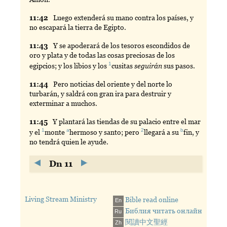
11:
42
Luego
extenderá su mano contra los países, y
no escapará la tierra de Egipto.
11:
43
Y
se apoderará de los tesoros escondidos de
oro y plata y de todas las cosas preciosas de los
1
egipcios; y los libios y los
cusitas
seguirán
sus pasos.
11:
44
Pero
noticias del oriente y del norte lo
turbarán, y saldrá con gran ira para destruir y
exterminar a muchos.
11:
45
Y
plantará las tiendas de su palacio entre el mar
1
a
2
b
y el
monte
hermoso
y santo; pero
llegará
a su
fin
, y
no tendrá quien le ayude.
Dn 11
Living Stream Ministry
Bible read online
En
Библия читать онлайн
Ru
閱讀中文聖經
Zh