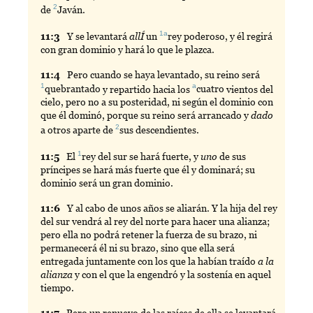
2
de
Javán
.
1a
11:
3
Y
se levantará
allÍ
un
rey
poderoso, y él regirá
con gran dominio y hará lo que le plazca.
11:
4
Pero
cuando se haya levantado, su reino será
1
a
quebrantado
y repartido hacia los
cuatro
vientos del
cielo, pero no a su posteridad, ni según el dominio con
que él dominó, porque su reino será arrancado y
dado
2
a otros aparte de
sus
descendientes.
1
11:
5
El
rey
del sur se hará fuerte, y
uno
de sus
príncipes se hará más fuerte que él y dominará; su
dominio será un gran dominio.
11:
6
Y
al cabo de unos años se aliarán. Y la hija del rey
del sur vendrá al rey del norte para hacer una alianza;
pero ella no podrá retener la fuerza de su brazo, ni
permanecerá él ni su brazo, sino que ella será
entregada juntamente con los que la habían traído
a la
alianza
y con el que la engendró y la sostenía en aquel
tiempo.
11:
7
Pero
un renuevo de las raíces de ella se levantará