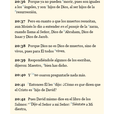
a
20:
36
Porque
ya no pueden
morir
, pues son iguales
b
c
a los
ángeles
, y son
hijos
de Dios, al ser hijos de la
d
resurrección
.
20:
37
Pero
en cuanto a que los muertos resucitan,
a
aun Moisés lo dio a entender
en el pasaje
de la
zarza
,
b
cuando llama al Señor, Dios de
Abraham
, Dios de
Isaac y Dios de Jacob.
20:
38
Porque
Dios no es Dios de muertos, sino de
a
vivos, pues para Él todos
viven
.
20:
39
Respondiéndole
algunos de los escribas,
a
dijeron: Maestro,
bien
has dicho.
1a
20:
40
Y
no
osaron preguntarle nada más.
1
a
20:
41
Entonces
Él les
dijo
: ¿Cómo
es que
dicen que
b
el Cristo es
hijo
de David?
20:
42
Pues
David mismo dice en el libro de los
a
b
Salmos: “
Dijo
el Señor a mi Señor:
Siéntate
a Mi
diestra,