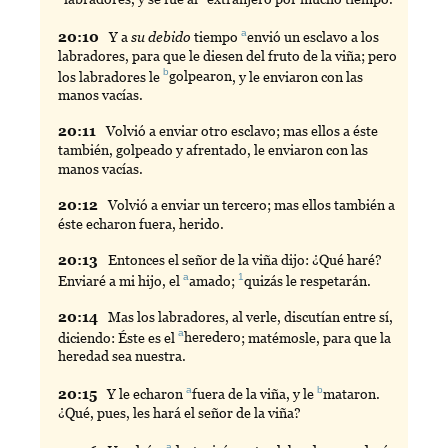
a
20:
10
Y
a
su debido
tiempo
envió
un esclavo a los
labradores, para que le diesen del fruto de la viña; pero
b
los labradores le
golpearon
, y le enviaron con las
manos vacías.
20:
11
Volvió
a enviar otro esclavo; mas ellos a éste
también, golpeado y afrentado, le enviaron con las
manos vacías.
20:
12
Volvió
a enviar un tercero; mas ellos también a
éste echaron fuera, herido.
20:
13
Entonces
el señor de la viña dijo: ¿Qué haré?
a
1
Enviaré a mi hijo, el
amado
;
quizás
le respetarán.
20:
14
Mas
los labradores, al verle, discutían entre sí,
a
diciendo: Éste es el
heredero
; matémosle, para que la
heredad sea nuestra.
a
b
20:
15
Y
le echaron
fuera
de la viña, y le
mataron
.
¿Qué, pues, les hará el señor de la viña?
a