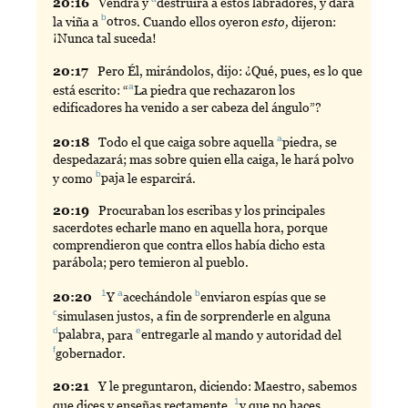
20:
16
Vendrá
y
destruirá
a estos labradores, y dará
b
la viña a
otros
. Cuando ellos oyeron
esto,
dijeron:
¡Nunca tal suceda!
20:
17
Pero
Él, mirándolos, dijo: ¿Qué, pues, es lo que
a
está escrito: “
La
piedra que rechazaron los
edificadores ha venido a ser cabeza del ángulo”?
a
20:
18
Todo
el que caiga sobre aquella
piedra
, se
despedazará; mas sobre quien ella caiga, le hará polvo
b
y como
paja
le esparcirá.
20:
19
Procuraban
los escribas y los principales
sacerdotes echarle mano en aquella hora, porque
comprendieron que contra ellos había dicho esta
parábola; pero temieron al pueblo.
1
a
b
20:
20
Y
acechándole
enviaron
espías que se
c
simulasen
justos, a fin de sorprenderle en alguna
d
e
palabra
, para
entregarle
al mando y autoridad del
f
gobernador
.
20:
21
Y
le preguntaron, diciendo: Maestro, sabemos
1
que dices y enseñas rectamente,
y
que no haces