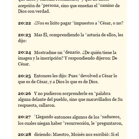
a
b
acepción de
persona
, sino que enseñas el
camino
de
Dios con verdad.
a
b
20:
22
¿Nos es lícito pagar
impuestos
a
César
, o no?
a
20:
23
Mas
Él, comprendiendo la
astucia
de ellos, les
dijo:
a
20:
24
Mostradme
un
denario
. ¿De quién tiene la
imagen y la inscripción? Y respondiendo dijeron: De
César.
a
20:
25
Entonces
les dijo: Pues
devolved
a César lo
que es de César, y a Dios lo que es de Dios.
a
20:
26
Y
no pudieron sorprenderle en
palabra
alguna delante del pueblo, sino que maravillados de Su
respuesta, callaron.
1
a
20:
27
Llegando
entonces algunos de los
saduceos
,
b
c
los cuales niegan haber
resurrección
, le
preguntaron
,
20:
28
diciendo
: Maestro, Moisés nos escribió: Si el