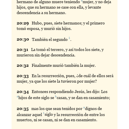
a
hermano de alguno muere teniendo
mujer
, y no deja
hijos, que su hermano se case con ella, y levante
descendencia a su hermano.
20:
29
Hubo
, pues, siete hermanos; y el primero
tomó esposa, y murió sin hijos.
1
20:
30
También
el segundo
.
20:
31
La
tomó el tercero, y así todos los siete, y
murieron sin dejar descendencia.
20:
32
Finalmente
murió también la mujer.
20:
33
En
la resurrección, pues, ¿de cuál de ellos será
mujer, ya que los siete la tuvieron por mujer?
20:
34
Entonces
respondiendo Jesús, les dijo: Los
a
b
hijos
de este siglo se
casan
, y se dan en casamiento;
a
20:
35
mas
los que sean tenidos por
dignos
de
1
alcanzar aquel
siglo
y la resurrección de entre los
muertos, ni se casan, ni se dan en casamiento.