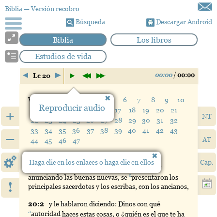
Biblia
— Versión recobro
Búsqueda
Descargar Android
Biblia
Los libros
Estudios de vida
00:00
/
00:00
Lc 20
Verso:
1
2
3
4
5
6
7
8
9
10
Reproducir audio
11
12
13
14
15
16
17
18
19
20
21
+
NT
22
23
24
25
26
27
28
29
30
31
32
33
34
35
36
37
38
39
40
41
42
43
–
AT
44
45
46
47
20:
1
Sucedió
en uno de aquellos días que,
Haga clic en los enlaces o haga clic en ellos
Cap.
1a
b
enseñando
Jesús
al pueblo en el
templo
, y
c
anunciando las buenas nuevas, se
presentaron
los
!
principales sacerdotes y los escribas, con los ancianos,
20:
2
y
le hablaron diciendo: Dinos con qué
a
autoridad
haces estas cosas, o ¿quién es el que te ha