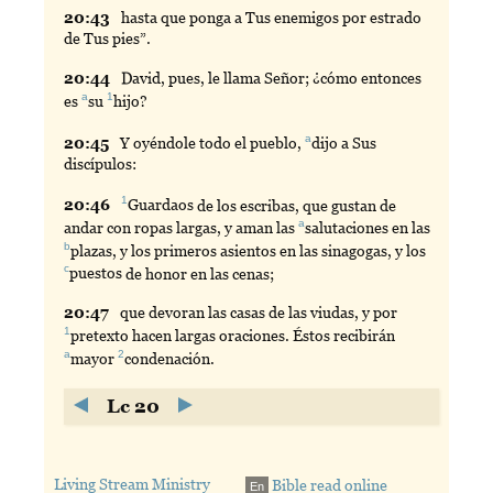
20:
43
hasta
que ponga a Tus enemigos por estrado
de Tus pies”.
20:
44
David
, pues, le llama Señor; ¿cómo entonces
a
1
es
su
hijo
?
a
20:
45
Y
oyéndole todo el pueblo,
dijo
a Sus
discípulos:
1
20:
46
Guardaos
de los escribas, que gustan de
a
andar con ropas largas, y aman las
salutaciones
en las
b
plazas
, y los primeros asientos en las sinagogas, y los
c
puestos
de honor en las cenas;
20:
47
que
devoran las casas de las viudas, y por
1
pretexto
hacen largas oraciones. Éstos recibirán
a
2
mayor
condenación
.
Lc 20
Living Stream Ministry
Bible read online
En