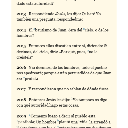
dado esta autoridad?
20:
3
Respondiendo
Jesús,
les dijo: Os haré Yo
también una pregunta; respondedme:
a
b
20:
4
El
bautismo
de Juan, ¿era del
cielo
, o de los
hombres?
20:
5
Entonces
ellos discutían entre sí, diciendo: Si
a
decimos, del cielo, dirá: ¿Por qué, pues,
no
le
creísteis?
20:
6
Y
si decimos, de los hombres, todo el pueblo
nos apedreará; porque están persuadidos de que Juan
a
era
profeta
.
20:
7
Y
respondieron que no sabían de dónde fuese.
1
20:
8
Entonces
Jesús les dijo:
Yo
tampoco os digo
con qué autoridad hago estas cosas.
1
20:
9
Comenzó
luego a decir al pueblo esta
a
b
c
parábola
: Un hombre
plantó
una
viña
, la arrendó a
d
e
labradores
, y se fue al
extranjero
por mucho tiempo.