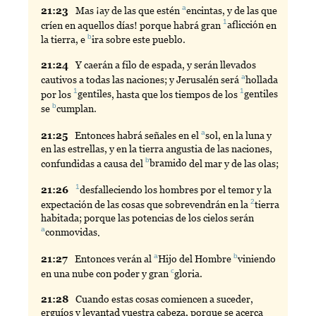
a
21:
23
Mas
¡ay de las que estén
encintas
, y de las que
1
críen en aquellos días! porque habrá gran
aflicción
en
b
la tierra, e
ira
sobre este pueblo.
21:
24
Y
caerán a filo de espada, y serán llevados
a
cautivos a todas las naciones; y Jerusalén será
hollada
1
1
por los
gentiles
, hasta que los tiempos de los
gentiles
b
se
cumplan
.
a
21:
25
Entonces
habrá señales en el
sol
, en la luna y
en las estrellas, y en la tierra angustia de las naciones,
b
confundidas a causa del
bramido
del mar y de las olas;
1
21:
26
desfalleciendo
los hombres por el temor y la
2
expectación de las cosas que sobrevendrán en la
tierra
habitada; porque las potencias de los cielos serán
a
conmovidas
.
a
b
21:
27
Entonces
verán al
Hijo
del Hombre
viniendo
c
en una nube con poder y gran
gloria
.
21:
28
Cuando
estas cosas comiencen a suceder,
erguíos y levantad vuestra cabeza, porque se acerca