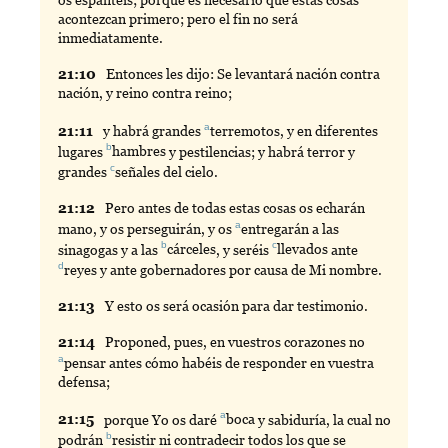
os espantéis; porque es necesario que estas cosas
acontezcan primero; pero el fin no será
inmediatamente.
21:
10
Entonces
les dijo: Se levantará nación contra
nación, y reino contra reino;
a
21:
11
y
habrá grandes
terremotos
, y en diferentes
b
lugares
hambres
y pestilencias; y habrá terror y
c
grandes
señales
del cielo.
21:
12
Pero
antes de todas estas cosas os echarán
a
mano, y os perseguirán, y os
entregarán
a las
b
c
sinagogas y a las
cárceles
, y seréis
llevados
ante
d
reyes
y ante gobernadores por causa de Mi nombre.
21:
13
Y
esto os será ocasión para dar testimonio.
21:
14
Proponed
, pues, en vuestros corazones no
a
pensar
antes cómo habéis de responder en vuestra
defensa;
a
21:
15
porque
Yo os daré
boca
y sabiduría, la cual no
b
podrán
resistir
ni contradecir todos los que se