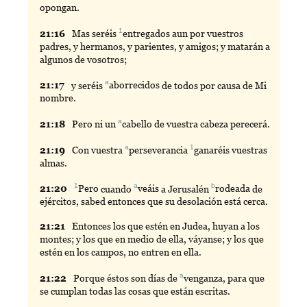
opongan.
1
21:
16
Mas
seréis
entregados
aun por vuestros
padres, y hermanos, y parientes, y amigos; y matarán a
algunos de vosotros;
a
21:
17
y
seréis
aborrecidos
de todos por causa de Mi
nombre.
a
21:
18
Pero
ni un
cabello
de vuestra cabeza perecerá.
a
1
21:
19
Con
vuestra
perseverancia
ganaréis
vuestras
almas.
1
a
b
21:
20
Pero
cuando
veáis
a Jerusalén
rodeada
de
ejércitos, sabed entonces que su desolación está cerca.
21:
21
Entonces
los que estén en Judea, huyan a los
montes; y los que en medio de ella, váyanse; y los que
estén en los campos, no entren en ella.
a
21:
22
Porque
éstos son días de
venganza
, para que
se cumplan todas las cosas que están escritas.