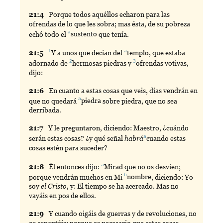
21:
4
Porque
todos aquéllos echaron para las
ofrendas de lo que les sobra; mas ésta, de su pobreza
a
echó todo el
sustento
que tenía.
1
a
21:
5
Y
a unos que decían del
templo
, que estaba
2
3
adornado de
hermosas
piedras y
ofrendas
votivas,
dijo:
21:
6
En
cuanto a estas cosas que veis, días vendrán en
a
que no quedará
piedra
sobre piedra, que no sea
derribada.
21:
7
Y
le preguntaron, diciendo: Maestro, ¿cuándo
a
serán estas cosas? ¿y qué señal
habrá
cuando
estas
cosas estén para suceder?
a
21:
8
Él
entonces dijo:
Mirad
que no os desvíen;
b
porque vendrán muchos en Mi
nombre
, diciendo: Yo
soy
el Cristo,
y: El tiempo se ha acercado. Mas no
vayáis en pos de ellos.
21:
9
Y
cuando oigáis de guerras y de revoluciones, no