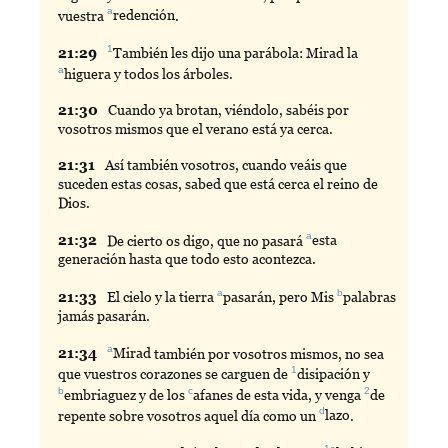
a
vuestra
redención
.
1
21:
29
También
les dijo una parábola: Mirad la
a
higuera
y todos los árboles.
21:
30
Cuando
ya brotan, viéndolo, sabéis por
vosotros mismos que el verano está ya cerca.
21:
31
Así
también vosotros, cuando veáis que
suceden estas cosas, sabed que está cerca el reino de
Dios.
a
21:
32
De
cierto os digo, que no pasará
esta
generación hasta que todo esto acontezca.
a
b
21:
33
El
cielo y la tierra
pasarán
, pero Mis
palabras
jamás pasarán.
a
21:
34
Mirad
también por vosotros mismos, no sea
1
que vuestros corazones se carguen de
disipación
y
b
c
2
embriaguez
y de los
afanes
de esta vida, y venga
de
d
repente sobre vosotros aquel día como un
lazo
.