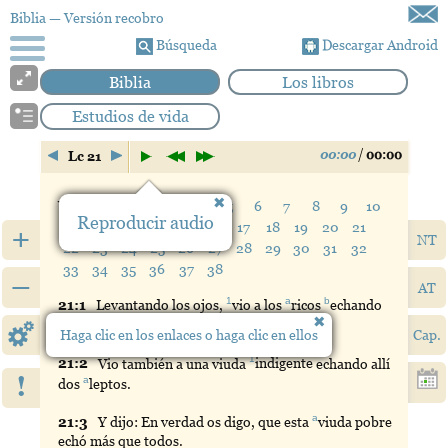
Biblia
— Versión recobro
Búsqueda
Descargar Android
Biblia
Los libros
Estudios de vida
00:00
/
00:00
Lc 21
Verso:
1
2
3
4
5
6
7
8
9
10
Reproducir audio
11
12
13
14
15
16
17
18
19
20
21
+
NT
22
23
24
25
26
27
28
29
30
31
32
33
34
35
36
37
38
–
AT
1
a
b
21:
1
Levantando
los ojos,
vio
a los
ricos
echando
2
c
sus
ofrendas
en las
arcas
.
Haga clic en los enlaces o haga clic en ellos
Cap.
1
21:
2
Vio
también a una viuda
indigente
echando allí
!
a
dos
leptos
.
a
21:
3
Y
dijo: En verdad os digo, que esta
viuda
pobre
echó más que todos.