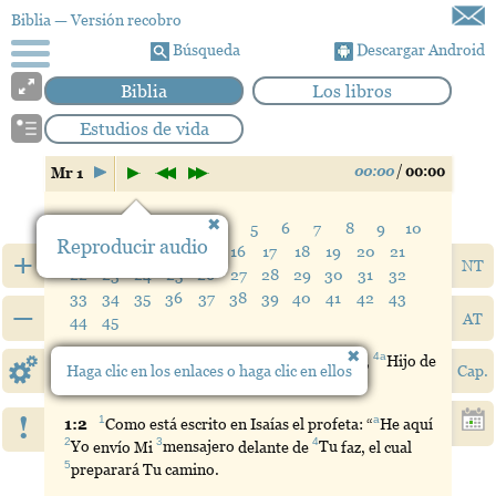
Biblia
— Versión recobro
Búsqueda
Descargar Android
Biblia
Los libros
Estudios de vida
00:00
/
00:00
Mr 1
Verso:
1
2
3
4
5
6
7
8
9
10
Reproducir audio
11
12
13
14
15
16
17
18
19
20
21
+
NT
22
23
24
25
26
27
28
29
30
31
32
33
34
35
36
37
38
39
40
41
42
43
–
AT
44
45
1
2
3
4a
1:
1
Principio
del
evangelio
de
Jesucristo
,
Hijo
de
Haga clic en los enlaces o haga clic en ellos
Cap.
Dios.
!
1
a
1:
2
Como
está escrito en Isaías el profeta: “
He
aquí
2
3
4
Yo
envío Mi
mensajero
delante de
Tu
faz, el cual
5
preparará
Tu camino.