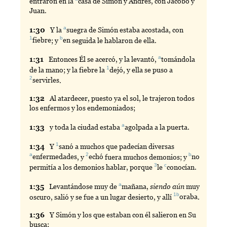
entraron en la
casa
de Simón y Andrés, con Jacobo y
Juan.
a
1:
30
Y
la
suegra
de Simón estaba acostada, con
1
b
fiebre
; y
en
seguida le hablaron de ella.
a
1:
31
Entonces
Él se acercó, y la levantó,
tomándola
1
de la mano; y la fiebre la
dejó
, y ella se puso a
2
servirles
.
1:
32
Al
atardecer, puesto ya el sol, le trajeron todos
los enfermos y los endemoniados;
a
1:
33
y
toda la ciudad estaba
agolpada
a la puerta.
1
1:
34
Y
sanó
a muchos que padecían diversas
a
2
b
enfermedades
, y
echó
fuera muchos demonios; y
no
3
c
permitía a los demonios hablar, porque
le
conocían
.
a
1:
35
Levantándose
muy de
mañana
,
siendo aún
muy
1b
oscuro, salió y se fue a un lugar desierto, y allí
oraba
.
1:
36
Y
Simón y los que estaban con él salieron en Su
busca;