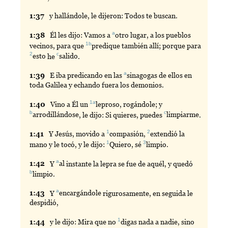
1:
37
y
hallándole, le dijeron: Todos te buscan.
a
1:
38
Él
les dijo: Vamos a
otro
lugar, a los pueblos
1b
vecinos, para que
predique
también allí; porque para
2
c
esto
he
salido
.
a
1:
39
E
iba predicando en las
sinagogas
de ellos en
toda Galilea y echando fuera los demonios.
1a
1:
40
Vino
a Él un
leproso
, rogándole; y
b
c
arrodillándose
, le dijo: Si quieres, puedes
limpiarme
.
1
2
1:
41
Y
Jesús, movido a
compasión
,
extendió
la
1
3
mano y le tocó, y le dijo:
Quiero
, sé
limpio
.
a
1:
42
Y
al
instante la lepra se fue de aquél, y quedó
b
limpio
.
a
1:
43
Y
encargándole
rigurosamente, en seguida le
despidió,
1
1:
44
y
le dijo: Mira que no
digas
nada a nadie, sino