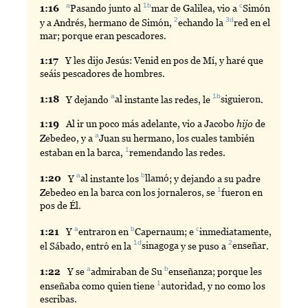
a
1b
c
1:
16
Pasando
junto al
mar
de Galilea, vio a
Simón
2
3d
y a Andrés, hermano de Simón,
echando
la
red
en el
mar; porque eran pescadores.
1:
17
Y
les dijo Jesús: Venid en pos de Mí, y haré que
seáis pescadores de hombres.
a
1b
1:
18
Y
dejando
al
instante las redes, le
siguieron
.
1:
19
Al
ir un poco más adelante, vio a Jacobo
hijo
de
a
Zebedeo, y a
Juan
su hermano, los cuales también
1
estaban en la barca,
remendando
las redes.
a
b
1:
20
Y
al
instante los
llamó
; y dejando a su padre
1
Zebedeo en la barca con los jornaleros, se
fueron
en
pos de Él.
a
b
c
1:
21
Y
entraron
en
Capernaum
; e
inmediatamente
,
1d
2
el Sábado, entró en la
sinagoga
y se puso a
enseñar
.
a
b
1:
22
Y
se
admiraban
de Su
enseñanza
; porque les
1
enseñaba como quien tiene
autoridad
, y no como los
escribas.