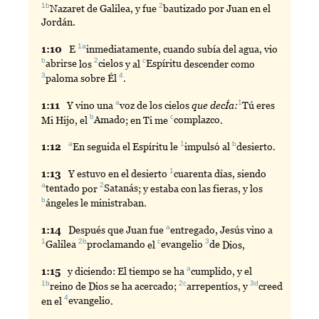
1b
2
Nazaret
de Galilea, y fue
bautizado
por Juan en el
Jordán.
1a
1:
10
E
inmediatamente
, cuando subía del agua, vio
b
2
c
abrirse
los
cielos
y al
Espíritu
descender como
3
4
paloma
sobre Él
.
a
1
1:
11
Y
vino una
voz
de los cielos
que decÍa:
Tú
eres
b
c
Mi Hijo, el
Amado
; en Ti me
complazco
.
a
1
b
1:
12
En
seguida el Espíritu le
impulsó
al
desierto
.
1
1:
13
Y
estuvo en el desierto
cuarenta
días, siendo
a
2
tentado
por
Satanás
; y estaba con las fieras, y los
b
ángeles
le ministraban.
a
1:
14
Después
que Juan fue
entregado
, Jesús vino a
1
2b
c
3
Galilea
proclamando
el
evangelio
de
Dios,
a
1:
15
y
diciendo: El tiempo se ha
cumplido
, y el
1b
2c
3d
reino
de Dios se ha acercado;
arrepentíos
, y
creed
4
en el
evangelio
.