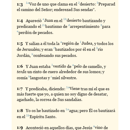
1a
2
3
1:
3
Voz
de uno que clama en el
desierto
:
Preparad
el camino del Señor; enderezad Sus sendas”.
a
1b
1:
4
Apareció
Juan
en el
desierto
bautizando y
2c
d
3
predicando el
bautismo
de
arrepentimiento
para
e
perdón
de pecados.
a
1
1:
5
Y
salían a él toda la
región
de
Judea
, y todos los
2
3
de Jerusalén; y eran
bautizados
por él en el
río
b
Jordán,
confesando
sus pecados.
1
a
1:
6
Y
Juan estaba
vestido
de
pelo
de camello, y
tenÍa
un cinto de cuero alrededor de sus lomos; y
b
c
comía
langostas
y
miel
silvestre.
1a
1:
7
Y
predicaba, diciendo:
Viene
tras mí el que es
más fuerte que yo, a quien no soy digno de desatar,
agachado, la correa de Sus sandalias.
1a
1:
8
Yo
os he bautizado en
agua
; pero Él os bautizará
1b
en el
Espíritu
Santo.
a
1:
9
Aconteció
en aquellos días, que Jesús
vino
de