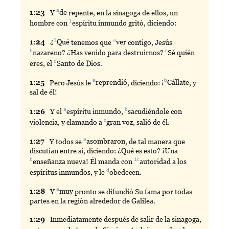
a
1:
23
Y
de
repente, en la sinagoga de ellos, un
1
hombre con
espíritu
inmundo gritó, diciendo:
1
a
1:
24
¿
Qué
tenemos que
ver
contigo, Jesús
b
c
nazareno
? ¿Has venido para destruirnos?
Sé
quién
d
eres, el
Santo
de Dios.
a
b
1:
25
Pero
Jesús le
reprendió
, diciendo: ¡
Cállate
, y
sal de él!
a
b
1:
26
Y
el
espíritu
inmundo,
sacudiéndole
con
c
violencia, y clamando a
gran
voz, salió de él.
a
1:
27
Y
todos se
asombraron
, de tal manera que
discutían entre sí, diciendo: ¿Qué es esto? ¡Una
b
1c
enseñanza
nueva! Él manda con
autoridad
a los
d
espíritus inmundos, y le
obedecen
.
a
1:
28
Y
muy
pronto se difundió Su fama por todas
partes en la región alrededor de Galilea.
1:
29
Inmediatamente
después de salir de la sinagoga,
a