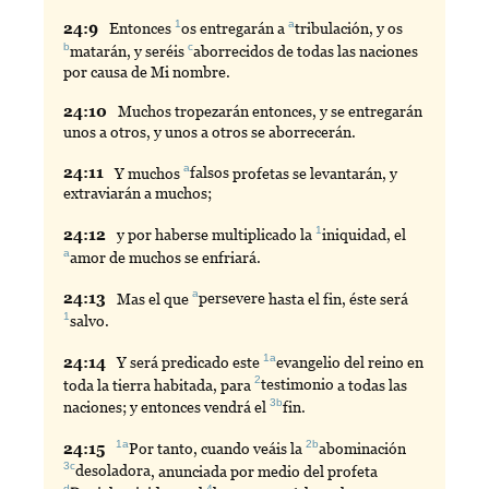
1
a
24:
9
Entonces
os
entregarán a
tribulación
, y os
b
c
matarán
, y seréis
aborrecidos
de todas las naciones
por causa de Mi nombre.
24:
10
Muchos
tropezarán entonces, y se entregarán
unos a otros, y unos a otros se aborrecerán.
a
24:
11
Y
muchos
falsos
profetas se levantarán, y
extraviarán a muchos;
1
24:
12
y
por haberse multiplicado la
iniquidad
, el
a
amor
de muchos se enfriará.
a
24:
13
Mas
el que
persevere
hasta el fin, éste será
1
salvo
.
1a
24:
14
Y
será predicado este
evangelio
del reino en
2
toda la tierra habitada, para
testimonio
a todas las
3b
naciones; y entonces vendrá el
fin
.
1a
2b
24:
15
Por
tanto, cuando veáis la
abominación
3c
desoladora
, anunciada por medio del profeta
d
4