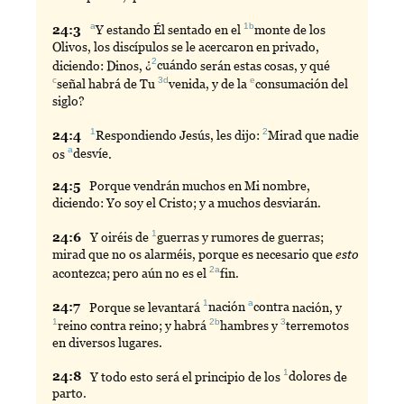
a
1b
24:
3
Y
estando Él sentado en el
monte
de los
Olivos, los discípulos se le acercaron en privado,
2
diciendo: Dinos, ¿
cuándo
serán estas cosas, y qué
c
3d
e
señal
habrá de Tu
venida
, y de la
consumación
del
siglo?
1
2
24:
4
Respondiendo
Jesús, les dijo:
Mirad
que nadie
a
os
desvíe
.
24:
5
Porque
vendrán muchos en Mi nombre,
diciendo: Yo soy el Cristo; y a muchos desviarán.
1
24:
6
Y
oiréis de
guerras
y rumores de guerras;
mirad que no os alarméis, porque es necesario que
esto
2a
acontezca; pero aún no es el
fin
.
1
a
24:
7
Porque
se levantará
nación
contra
nación, y
1
2b
3
reino
contra reino; y habrá
hambres
y
terremotos
en diversos lugares.
1
24:
8
Y
todo esto será el principio de los
dolores
de
parto.