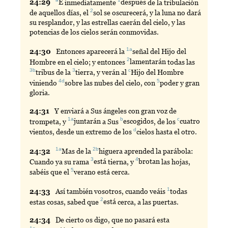
a
1
24:
29
E
inmediatamente
después
de la tribulación
2
de aquellos días, el
sol
se oscurecerá, y la luna no dará
su resplandor, y las estrellas caerán del cielo, y las
potencias de los cielos serán conmovidas.
1a
24:
30
Entonces
aparecerá la
señal
del Hijo del
2
Hombre en el cielo; y entonces
lamentarán
todas las
3b
3
c
tribus
de la
tierra
, y verán al
Hijo
del Hombre
4d
5
viniendo
sobre
las nubes del cielo, con
poder
y gran
gloria.
24:
31
Y
enviará a Sus ángeles con gran voz de
1a
b
c
trompeta, y
juntarán
a Sus
escogidos
, de los
cuatro
d
vientos, desde un extremo de los
cielos
hasta el otro.
1a
2b
24:
32
Mas
de la
higuera
aprended la parábola:
3
4
Cuando ya su rama
está
tierna, y
brotan
las hojas,
5
sabéis que el
verano
está cerca.
1
24:
33
Así
también vosotros, cuando veáis
todas
2
estas cosas, sabed que
está
cerca, a las puertas.
24:
34
De
cierto os digo, que no pasará esta