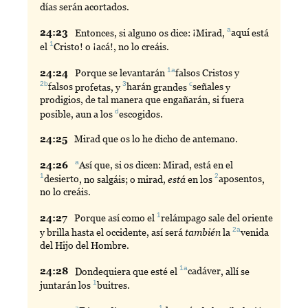
días serán acortados.
a
24:
23
Entonces
, si alguno os dice: ¡Mirad,
aquí
está
1
el
Cristo
! o ¡acá!, no lo creáis.
1a
24:
24
Porque
se levantarán
falsos
Cristos y
2b
3
c
falsos
profetas, y
harán
grandes
señales
y
prodigios, de tal manera que engañarán, si fuera
d
posible, aun a los
escogidos
.
24:
25
Mirad
que os lo he dicho de antemano.
a
24:
26
Así
que, si os dicen: Mirad, está en el
1
2
desierto
, no salgáis; o mirad,
está
en los
aposentos
,
no lo creáis.
1
24:
27
Porque
así como el
relámpago
sale del oriente
2a
y brilla hasta el occidente, así será
también
la
venida
del Hijo del Hombre.
1a
24:
28
Dondequiera
que esté el
cadáver
, allí se
1
juntarán los
buitres
.