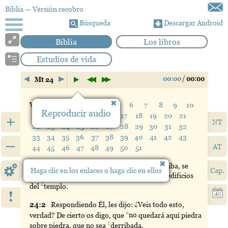
Biblia
— Versión recobro
Búsqueda
Descargar Android
Biblia
Los libros
Estudios de vida
00:00
/
00:00
Mt 24
Verso:
1
2
3
4
5
6
7
8
9
10
Reproducir audio
11
12
13
14
15
16
17
18
19
20
21
+
NT
22
23
24
25
26
27
28
29
30
31
32
33
34
35
36
37
38
39
40
41
42
43
–
AT
44
45
46
47
48
49
50
51
a
1
2
24:
1
Cuando
Jesús salió
del
templo
y se iba, se
Haga clic en los enlaces o haga clic en ellos
Cap.
acercaron Sus discípulos para mostrarle los edificios
2
del
templo
.
!
24:
2
Respondiendo
Él, les dijo: ¿Veis todo esto,
a
verdad? De cierto os digo, que
no
quedará aquí piedra
1
sobre piedra, que no sea
derribada
.