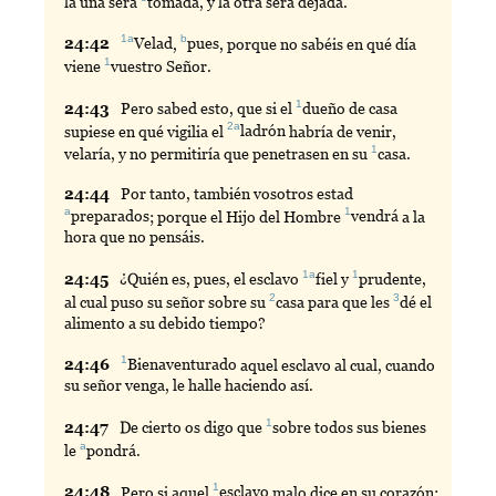
la una será
tomada
, y la otra será dejada.
1a
b
24:
42
Velad
,
pues
, porque no sabéis en qué día
1
viene
vuestro
Señor.
1
24:
43
Pero
sabed esto, que si el
dueño
de casa
2a
supiese en qué vigilia el
ladrón
habría de venir,
1
velaría, y no permitiría que penetrasen en su
casa
.
24:
44
Por
tanto, también vosotros estad
a
1
preparados
; porque el Hijo del Hombre
vendrá
a la
hora que no pensáis.
1a
1
24:
45
¿Quién es, pues, el esclavo
fiel
y
prudente
,
2
3
al cual puso su señor sobre su
casa
para que les
dé
el
alimento a su debido tiempo?
1
24:
46
Bienaventurado
aquel esclavo al cual, cuando
su señor venga, le halle haciendo así.
1
24:
47
De
cierto os digo que
sobre
todos sus bienes
a
le
pondrá
.
1
24:
48
Pero
si aquel
esclavo
malo dice en su corazón: