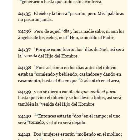
1a
generación
hasta que todo esto acontezca.
a
b
24:
35
El
cielo y la tierra
pasarán
, pero Mis
palabras
no pasarán jamás.
a
24:
36
Pero
de aquel
día
y hora nadie sabe, ni aun los
1
ángeles de los cielos, ni el
Hijo
, sino sólo el Padre.
a
1
24:
37
Porque
como fueron los
días
de Noé, así será
b
la
venida
del Hijo del Hombre.
1
24:
38
Pues
así como en los días antes del diluvio
2
estaban
comiendo
y bebiendo, casándose y dando en
a
casamiento, hasta el día en que
Noé
entró en el arca,
24:
39
y
no se dieron cuenta
de que venÍa el juicio
hasta que vino el diluvio y se los llevó a todos, así será
a
también la
venida
del Hijo del Hombre.
1a
2
3
24:
40
Entonces
estarán
dos
en
el campo; el uno
4
será
tomado
, y el otro será dejado.
1
2
24:
41
Dos
mujeres
estarán
moliendo
en el molino;
3