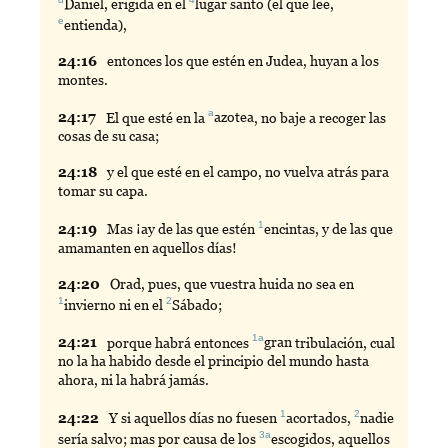
Daniel
, erigida en el
lugar
santo (el que lee,
e
entienda
),
24:
16
entonces
los que estén en Judea, huyan a los
montes.
a
24:
17
El
que esté en la
azotea
, no baje a recoger las
cosas de su casa;
24:
18
y
el que esté en el campo, no vuelva atrás para
tomar su capa.
1
24:
19
Mas
¡ay de las que estén
encintas
, y de las que
amamanten en aquellos días!
24:
20
Orad
, pues, que vuestra huida no sea en
1
2
invierno
ni en el
Sábado
;
1a
24:
21
porque
habrá entonces
gran
tribulación, cual
no la ha habido desde el principio del mundo hasta
ahora, ni la habrá jamás.
1
2
24:
22
Y
si aquellos días no fuesen
acortados
,
nadie
3a
sería salvo; mas por causa de los
escogidos
, aquellos