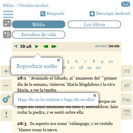
Biblia
— Versión recobro
Búsqueda
Descargar Android
Biblia
Los libros
Estudios de vida
00:00
/
00:00
Mt 28
Verso:
1
2
3
4
5
6
7
8
9
10
Reproducir audio
11
12
13
14
15
16
17
18
19
20
+
NT
a
1
2b
28:
1
Avanzado
el Sábado, al
amanecer
del
primer
–
c
día de la semana, vinieron
María
Magdalena y la otra
AT
María, a ver la tumba.
Haga clic en los enlaces o haga clic en ellos
Cap.
1
28:
2
Y
he aquí, hubo un gran
terremoto
; porque un
ángel del Señor descendió del cielo y, acercándose, hizo
!
rodar la piedra, y se sentó sobre ella.
a
28:
3
Su
aspecto era como
relámpago
, y su vestido
b
blanco
como la nieve.