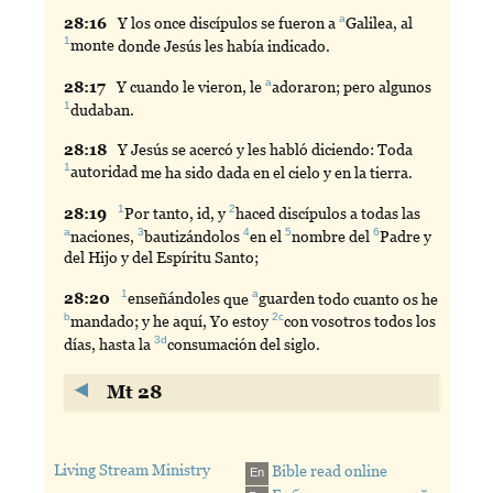
a
28:
16
Y
los once discípulos se fueron a
Galilea
, al
1
monte
donde Jesús les había indicado.
a
28:
17
Y
cuando le vieron, le
adoraron
; pero algunos
1
dudaban
.
28:
18
Y
Jesús se acercó y les habló diciendo: Toda
1
autoridad
me ha sido dada en el cielo y en la tierra.
1
2
28:
19
Por
tanto, id, y
haced
discípulos a todas las
a
3
4
5
6
naciones
,
bautizándolos
en
el
nombre
del
Padre
y
del Hijo y del Espíritu Santo;
1
a
28:
20
enseñándoles
que
guarden
todo cuanto os he
b
2c
mandado
; y he aquí, Yo estoy
con
vosotros todos los
3d
días, hasta la
consumación
del siglo.
Mt 28
Living Stream Ministry
Bible read online
En