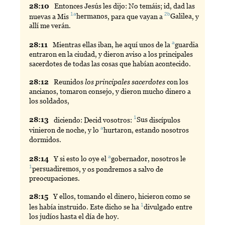
28:
10
Entonces
Jesús les dijo: No temáis; id, dad las
1a
2b
nuevas a Mis
hermanos
, para que vayan a
Galilea
, y
allí me verán.
a
28:
11
Mientras
ellas iban, he aquí unos de la
guardia
entraron en la ciudad, y dieron aviso a los principales
sacerdotes de todas las cosas que habían acontecido.
28:
12
Reunidos
los principales sacerdotes
con los
ancianos, tomaron consejo, y dieron mucho dinero a
los soldados,
1
28:
13
diciendo
: Decid vosotros:
Sus
discípulos
a
vinieron de noche, y lo
hurtaron
, estando nosotros
dormidos.
a
28:
14
Y
si esto lo oye el
gobernador
, nosotros le
1
persuadiremos
, y os pondremos a salvo de
preocupaciones.
28:
15
Y
ellos, tomando el dinero, hicieron como se
1
les había instruido. Este dicho se ha
divulgado
entre
los judíos hasta el día de hoy.