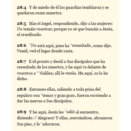
28:
4
Y
de miedo de él los guardias temblaron y se
quedaron como muertos.
28:
5
Mas
el ángel, respondiendo, dijo a las mujeres:
No temáis vosotras; porque yo sé que buscáis a Jesús,
el crucificado.
1
a
28:
6
No
está aquí, pues ha
resucitado
, como dijo.
Venid, ved el lugar donde yacía.
28:
7
E
id pronto y decid a Sus discípulos que ha
resucitado de los muertos, y he aquí va delante de
1a
vosotros a
Galilea
; allí le veréis. He aquí, os lo he
dicho.
28:
8
Entonces
ellas, saliendo a toda prisa del
1
sepulcro con
temor
y gran gozo, fueron corriendo a
dar las nuevas a Sus discípulos.
1
28:
9
Y
he aquí, Jesús les
salió
al encuentro,
2
diciendo: ¡
Alegraos
! Y ellas, acercándose, abrazaron
a
Sus pies, y le
adoraron
.