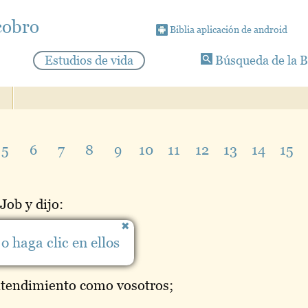
cobro
Biblia aplicación de android
Estudios de vida
Búsqueda de la B
5
6
7
8
9
10
11
12
13
14
15
Job y dijo:
 sois el pueblo,
o haga clic en ellos
abiduría.
tendimiento como vosotros;