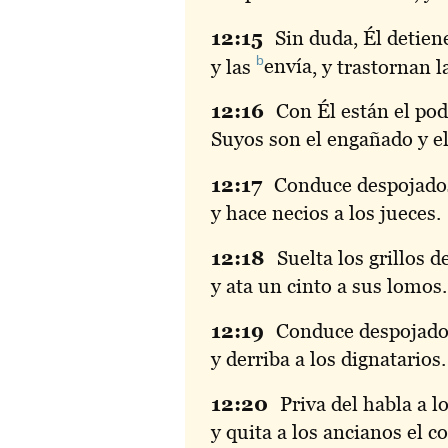
12:
15
Sin
duda, Él detien
b
y las
envía
, y trastornan la
12:
16
Con
Él están el pode
Suyos son el engañado y e
12:
17
Conduce
despojado
y hace necios a los jueces.
12:
18
Suelta
los grillos d
y ata un cinto a sus lomos.
12:
19
Conduce
despojados
y derriba a los dignatarios.
12:
20
Priva
del habla a l
y quita a los ancianos el c