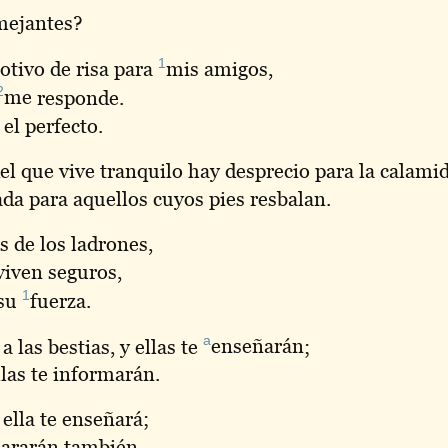
mejantes?
1
otivo de risa para
mis
amigos,
2
me
responde.
 el perfecto.
l que vive tranquilo hay desprecio para la calami
da para aquellos cuyos pies resbalan.
s de los ladrones,
viven seguros,
1
 su
fuerza
.
a
 las bestias, y ellas te
enseñarán
;
ellas te informarán.
 ella te enseñará;
clararán también.