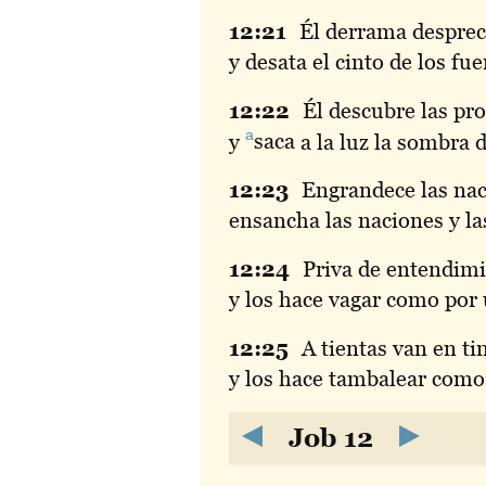
12:
21
Él
derrama despreci
y desata el cinto de los fue
12:
22
Él
descubre las pro
a
y
saca
a la luz la sombra 
12:
23
Engrandece
las nac
ensancha las naciones y la
12:
24
Priva
de entendimien
y los hace vagar como por
12:
25
A
tientas van en tin
y los hace tambalear como
Job 12