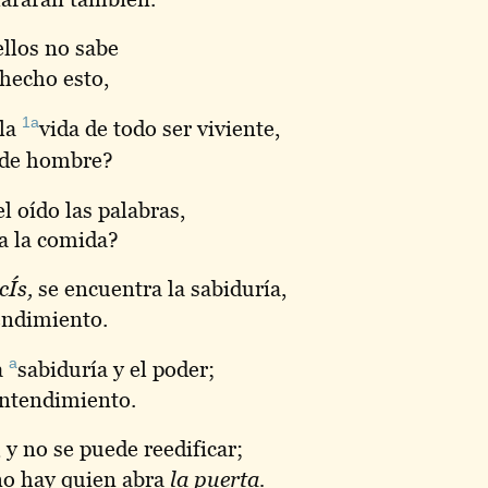
llos no sabe
hecho esto,
1a
 la
vida
de todo ser viviente,
 de hombre?
l oído las palabras,
a la comida?
cÍs,
se encuentra la sabiduría,
tendimiento.
a
a
sabiduría
y el poder;
entendimiento.
 y no se puede reedificar;
 no hay quien abra
la puerta.