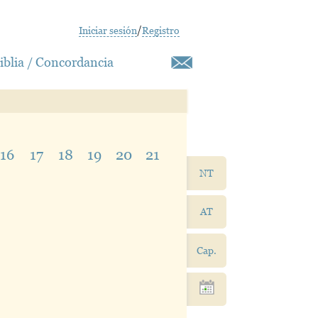
Iniciar sesión
/
Registro
iblia / Concordancia
16
17
18
19
20
21
NT
AT
Cap.