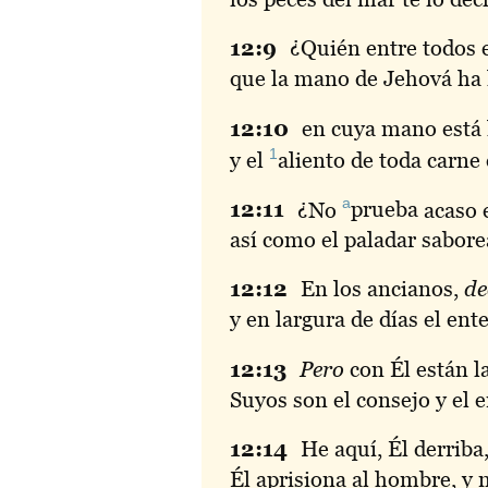
12:
9
¿Quién entre todos e
que la mano de Jehová ha 
12:
10
en
cuya mano está
1
y el
aliento
de toda carne
a
12:
11
¿No
prueba
acaso e
así como el paladar sabore
12:
12
En
los ancianos,
de
y en largura de días el en
12:
13
Pero
con Él están l
Suyos son el consejo y el 
12:
14
He
aquí, Él derriba,
Él aprisiona al hombre, y