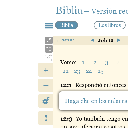
Biblia
— Versión re
Biblia
Los libros
Job 12
←
Regresar
Verso:
1
2
3
4
+
22
23
24
25
–
12:
1
Respondió
entonces 
12:
2
Ciertamente
vosotros
Haga clic en los enlaces 
y con vosotros morirá la s
!
12:
3
Yo
también tengo en
no soy inferior a vosotros.