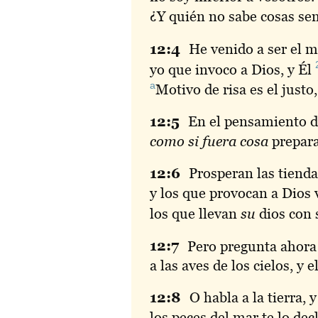
¿Y quién no sabe cosas se
12:
4
He
venido a ser el m
yo que invoco a Dios, y Él
a
Motivo
de risa es el justo,
12:
5
En
el pensamiento de
como si fuera cosa
prepara
12:
6
Prosperan
las tienda
y los que provocan a Dios 
los que llevan
su
dios con
12:
7
Pero
pregunta ahora a
a las aves de los cielos, y 
12:
8
O
habla a la tierra, y
los peces del mar te lo de