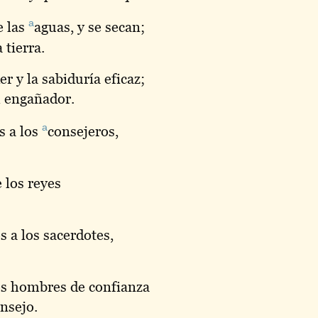
a
e las
aguas
, y se secan;
 tierra.
r y la sabiduría eficaz;
l engañador.
a
s a los
consejeros
,
e los reyes
 a los sacerdotes,
os hombres de confianza
onsejo.