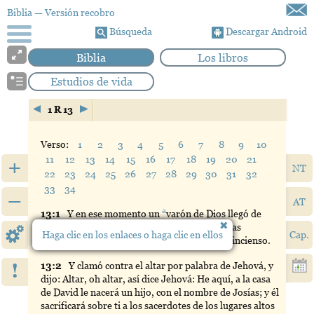
Biblia
— Versión recobro
Búsqueda
Descargar Android
Biblia
Los libros
Estudios de vida
1 R 13
Verso:
1
2
3
4
5
6
7
8
9
10
11
12
13
14
15
16
17
18
19
20
21
+
NT
22
23
24
25
26
27
28
29
30
31
32
33
34
–
AT
a
13:
1
Y
en ese momento un
varón
de Dios llegó de
Judá a Bet-el, por palabra de Jehová, mientras
Haga clic en los enlaces o haga clic en ellos
Cap.
Jeroboam estaba junto al altar para quemar incienso.
!
13:
2
Y
clamó contra el altar por palabra de Jehová, y
dijo: Altar, oh altar, así dice Jehová: He aquí, a la casa
de David le nacerá un hijo, con el nombre de Josías; y él
sacrificará sobre ti a los sacerdotes de los lugares altos