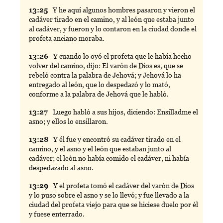
13:
25
Y
he aquí algunos hombres pasaron y vieron el
cadáver tirado en el camino, y al león que estaba junto
al cadáver, y fueron y lo contaron en la ciudad donde el
profeta anciano moraba.
13:
26
Y
cuando lo oyó el profeta que le había hecho
volver del camino, dijo: El varón de Dios es, que se
rebeló contra la palabra de Jehová; y Jehová lo ha
entregado al león, que lo despedazó y lo mató,
conforme a la palabra de Jehová que le habló.
13:
27
Luego
habló a sus hijos, diciendo: Ensilladme el
asno; y ellos lo ensillaron.
13:
28
Y
él fue y encontró su cadáver tirado en el
camino, y el asno y el león que estaban junto al
cadáver; el león no había comido el cadáver, ni había
despedazado al asno.
13:
29
Y
el profeta tomó el cadáver del varón de Dios
y lo puso sobre el asno y se lo llevó; y fue llevado a la
ciudad del profeta viejo para que se hiciese duelo por él
y fuese enterrado.