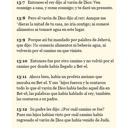
13:
7
Entonces
el rey dijo al varón de Dios: Ven
conmigo a casa, y come conmigo; y te daré un presente.
13:
8
Pero
el varón de Dios dijo al rey: Aunque me
a
dieras
la mitad de tu casa, no iría contigo; ni comeré
alimentos ni tomaré agua en este lugar.
13:
9
Porque
así fui mandado por palabra de Jehová,
que dijo: No comerás alimentos ni beberás agua, ni
volverás por el camino en que viniste.
13:
10
Entonces
fue por otro camino y no volvió por el
camino por donde había llegado a Bet-el.
13:
11
Ahora
bien, había un profeta anciano que
1
moraba en Bet-el. Y sus
hijos
fueron y le contaron
todo lo que el varón de Dios había hecho aquel día en
Bet-el; las palabras que había hablado al rey, también
las contaron a su padre.
13:
12
Su
padre les dijo: ¿Por cuál camino se fue?
Pues sus hijos habían visto por cuál camino había
regresado el varón de Dios que había venido de Judá.