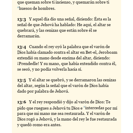
que queman sobre ti incienso, y quemarán sobre ti
a
huesos
de hombres.
13:
3
Y
aquel día dio una señal, diciendo: Ésta es la
señal de que Jehová ha hablado: He aquí, el altar se
quebrará, y las cenizas que están sobre él se
derramarán.
13:
4
Cuando
el rey oyó la palabra que el varón de
Dios había clamado contra el altar en Bet-el, Jeroboam
extendió su mano desde encima del altar, diciendo:
¡Prendedle! Y su mano, que había extendido contra él,
se secó, y no podía volverla hacia sí.
13:
5
Y
el altar se quebró, y se derramaron las cenizas
del altar, según la señal que el varón de Dios había
dado por palabra de Jehová.
13:
6
Y
el rey respondió y dijo al varón de Dios: Te
a
pido que ruegues a Jehová tu Dios e
intercedas
por mí
para que mi mano me sea restaurada. Y el varón de
Dios rogó a Jehová, y la mano del rey le fue restaurada
y quedó como era antes.