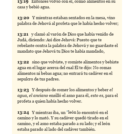
13:
19
Entonces
volvió con él, comió alimentos en su
casa y bebió agua.
13:
20
Y
mientras estaban sentados en la mesa, vino
palabra de Jehová al profeta que le había hecho volver;
13:
21
y
clamó al varón de Dios que había venido de
Judá, diciendo: Así dice Jehová: Puesto que te
rebelaste contra la palabra de Jehová y no guardaste el
mandato que Jehová tu Dios te había mandado,
13:
22
sino
que volviste, y comiste alimentos y bebiste
agua en el lugar acerca del cual Él te dijo: No comas
alimentos ni bebas agua; no entrará tu cadáver en el
sepulcro de tus padres.
13:
23
Y
después de comer los alimentos y beber
el
agua, el anciano
ensilló el asno para él,
esto es,
para el
profeta a quien había hecho volver.
a
13:
24
Y
mientras iba, un
león
lo encontró en el
camino y lo mató. Y su cadáver quedó tirado en el
camino, y el asno estaba parado a su lado; y el león
estaba parado al lado del cadáver también.