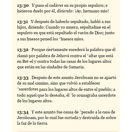
13:
30
Y
puso el cadáver en su propio sepulcro; e
hicieron duelo por él,
diciendo:
¡Ay, hermano mío!
13:
31
Y
después de haberlo sepultado, habló a sus
hijos, diciendo: Cuando yo muera, sepultadme en el
sepulcro en que está sepultado el varón de Dios; junto
a
a sus huesos poned los
huesos
míos.
13:
32
Porque
ciertamente sucederá la palabra que él
a
clamó por palabra de Jehová contra el
altar
que está
en Bet-el y contra todas las casas de los lugares altos
que están en las ciudades de Samaria.
13:
33
Después
de este asunto Jeroboam no se apartó
de su mal camino, sino que volvió a establecer
a
sacerdotes
para los lugares altos de entre el pueblo; a
1
todo aquel que lo deseaba, él
lo
consagraba sacerdote
de los lugares altos.
a
13:
34
Y
este asunto fue causa de
pecado
a la casa de
Jeroboam, por lo cual fue cortada y destruida de sobre
la faz de la tierra.