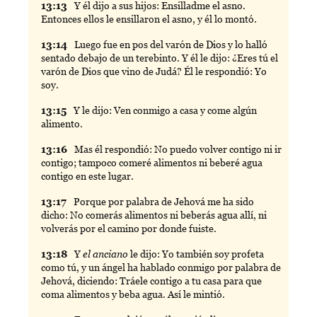
13:
13
Y
él dijo a sus hijos: Ensilladme el asno.
Entonces ellos le ensillaron el asno, y él lo montó.
13:
14
Luego
fue en pos del varón de Dios y lo halló
sentado debajo de un terebinto. Y él le dijo: ¿Eres tú el
varón de Dios que vino de Judá? Él le respondió: Yo
soy.
13:
15
Y
le dijo: Ven conmigo a casa y come algún
alimento.
13:
16
Mas
él respondió: No puedo volver contigo ni ir
contigo; tampoco comeré alimentos ni beberé agua
contigo en este lugar.
13:
17
Porque
por palabra de Jehová me ha sido
dicho: No comerás alimentos ni beberás agua allí, ni
volverás por el camino por donde fuiste.
13:
18
Y
el anciano
le dijo: Yo también soy profeta
como tú, y un ángel ha hablado conmigo por palabra de
Jehová, diciendo: Tráele contigo a tu casa para que
coma alimentos y beba agua. Así le mintió.