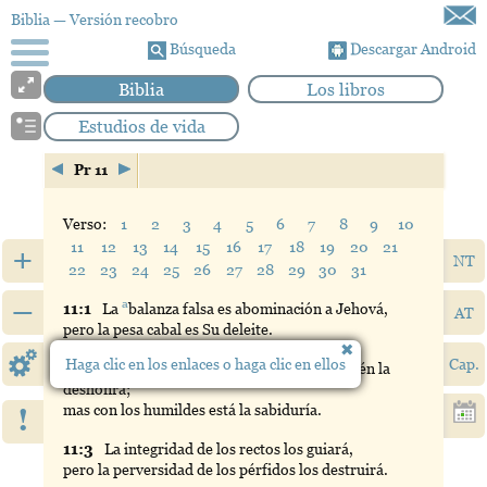
Biblia
— Versión recobro
Búsqueda
Descargar Android
Biblia
Los libros
Estudios de vida
Pr 11
Verso:
1
2
3
4
5
6
7
8
9
10
11
12
13
14
15
16
17
18
19
20
21
+
NT
22
23
24
25
26
27
28
29
30
31
–
a
11:
1
La
balanza
falsa es abominación a Jehová,
AT
pero la pesa cabal es Su deleite.
Haga clic en los enlaces o haga clic en ellos
Cap.
11:
2
Cuando
viene la soberbia, viene también la
deshonra;
mas con los humildes está la sabiduría.
!
11:
3
La
integridad de los rectos los guiará,
pero la perversidad de los pérfidos los destruirá.