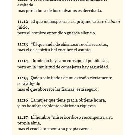
exaltada,
mas por la boca de los malvados es derribada.
11:
12
El
que menosprecia a su prójimo carece de
buen
juicio,
pero el hombre entendido guarda silencio.
a
11:
13
El
que anda de chismoso revela secretos,
mas el de espíritu fiel encubre el asunto.
11:
14
Donde
no hay sano consejo, el pueblo cae,
a
pero en la
multitud
de consejeros hay seguridad.
11:
15
Quien
sale fiador de un extraño ciertamente
será afligido,
mas el que aborrece las fianzas, está seguro.
11:
16
La
mujer que tiene gracia obtiene honra,
y los hombres violentos obtienen riquezas.
a
11:
17
El
hombre
misericordioso
recompensa a su
propia alma,
mas el cruel atormenta su propia carne.