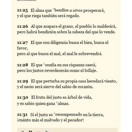
a
11:
25
El
alma que
bendice
a otros
prosperará,
y el que riega también será regado.
11:
26
Al
que acapara el grano, el pueblo lo maldecirá,
pero habrá bendición sobre la cabeza del que lo vende.
11:
27
El
que con diligencia busca el bien, busca el
favor,
pero al que busca el mal, el mal le sobrevendrá.
a
11:
28
El
que
confía
en sus riquezas caerá,
pero los justos reverdecerán como el follaje.
11:
29
El
que perturba su propia casa heredará viento,
y el necio será siervo del sabio de corazón.
11:
30
El
fruto del justo es árbol de vida,
a
y es sabio quien gana
almas
.
a
11:
31
Si
el justo es
recompensado
en la tierra,
¡cuánto más el malvado y el pecador!