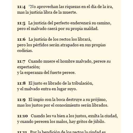
a
11:
4
No
aprovechan las riquezas en el día de la ira,
mas la justicia libra de la muerte.
11:
5
La
justicia del perfecto enderezará su camino,
pero el malvado caerá por su propia maldad.
11:
6
La
justicia de los rectos los librará,
pero los pérfidos serán atrapados en sus propias
codicias.
11:
7
Cuando
muere el hombre malvado, perece
su
expectación;
y la esperanza del fuerte perece.
11:
8
El
justo es librado de la tribulación,
y el malvado entra en lugar suyo.
11:
9
El
impío con la boca destruye a su prójimo,
mas los justos por el conocimiento serán librados.
11:
10
Cuando
les va bien a los justos, exulta la ciudad,
y cuando perecen los malos, hay gritos de júbilo.
11:
11
Por
la bendición de los rectos la ciudad es