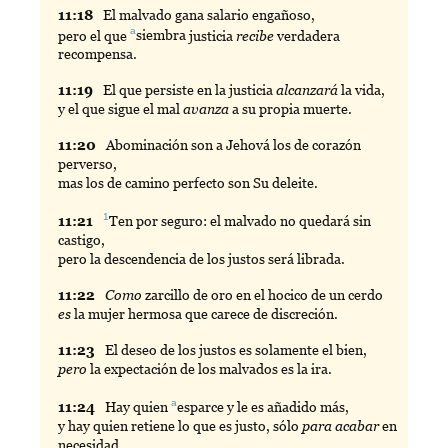
11:
18
El
malvado gana salario engañoso,
a
pero el que
siembra
justicia
recibe
verdadera
recompensa.
11:
19
El
que persiste en la justicia
alcanzará
la vida,
y el que sigue el mal
avanza
a su propia muerte.
11:
20
Abominación
son a Jehová los de corazón
perverso,
mas los de camino perfecto son Su deleite.
1
11:
21
Ten
por seguro: el malvado no quedará sin
castigo,
pero la descendencia de los justos será librada.
11:
22
Como
zarcillo de oro en el hocico de un cerdo
es
la mujer hermosa que carece de discreción.
11:
23
El
deseo de los justos es solamente el bien,
pero
la expectación de los malvados es la ira.
a
11:
24
Hay
quien
esparce
y le es añadido más,
y hay quien retiene lo que es justo, sólo
para acabar
en
necesidad.