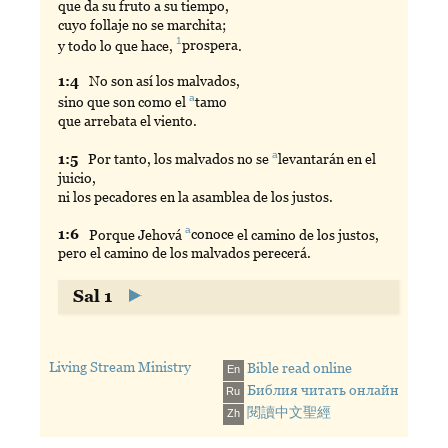
que da su fruto a su tiempo,
cuyo follaje no se marchita;
1
y todo lo que hace,
prospera
.
1:
4
No son así los malvados,
a
sino que son como el
tamo
que arrebata el viento.
a
1:
5
Por tanto, los malvados no se
levantarán
en el
juicio,
ni los pecadores en la asamblea de los justos.
a
1:
6
Porque Jehová
conoce
el camino de los justos,
pero el camino de los malvados perecerá.
Sal 1
Living Stream Ministry
Bible read online
En
Библия читать онлайн
Ru
閱讀中文聖經
Zh