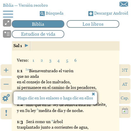
Biblia
— Versión recobro
Búsqueda
Descargar Android
Biblia
Los libros
Estudios de vida
Sal 1
Verso:
1
2
3
4
5
6
+
NT
1a
1:
1
Bienaventurado
el varón
que no anda
–
en el consejo de los malvados,
AT
ni permanece en el camino de los pecadores,
b
ni se
sienta
en la silla de los que se burlan,
Haga clic en los enlaces o haga clic en ellos
Cap.
1
a
1:
2
sino que en la
ley
de Jehová está su
deleite
,
b
!
y en Su ley
medita
de día y de noche.
a
1:
3
Será
como un
árbol
trasplantado junto a corrientes de agua,