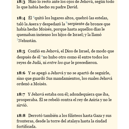
18:
3
Hizo
lo recto ante los ojos de Jehová, según todo
lo que había hecho su padre David.
a
18:
4
Él
quitó
los lugares altos, quebró las estelas,
b
taló la Asera y despedazó la
serpiente
de bronce que
había hecho Moisés, porque hasta aquellos días le
quemaban incienso los hijos de Israel; y la llamó
1
Nehustán
.
18:
5
Confió
en Jehová, el Dios de Israel, de modo que
a
después de él
no
hubo otro como él entre todos los
reyes de Judá, ni
entre los que
le precedieron.
18:
6
Y
se apegó a Jehová y no se apartó de seguirle,
sino que guardó Sus mandamientos, los cuales Jehová
ordenó a Moisés.
18:
7
Y
Jehová estaba con él; adondequiera que iba,
prosperaba. Él se rebeló contra el rey de Asiria y no le
sirvió.
18:
8
Derrotó
también a los filisteos hasta Gaza y sus
fronteras, desde la torre del atalaya hasta la ciudad
fortificada.