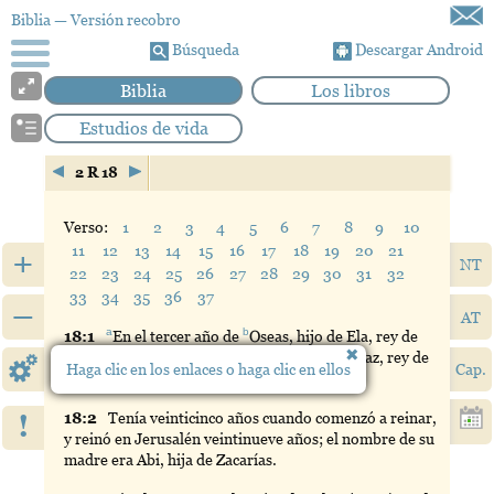
Biblia
— Versión recobro
Búsqueda
Descargar Android
Biblia
Los libros
Estudios de vida
2 R 18
Verso:
1
2
3
4
5
6
7
8
9
10
11
12
13
14
15
16
17
18
19
20
21
+
NT
22
23
24
25
26
27
28
29
30
31
32
33
34
35
36
37
–
AT
a
b
18:
1
En
el tercer año de
Oseas
, hijo de Ela, rey de
Israel, comenzó a reinar Ezequías, hijo de Acaz, rey de
Haga clic en los enlaces o haga clic en ellos
Cap.
Judá.
!
18:
2
Tenía
veinticinco años cuando comenzó a reinar,
y reinó en Jerusalén veintinueve años; el nombre de su
madre era Abi, hija de Zacarías.