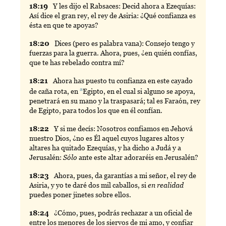
18:
19
Y
les dijo el Rabsaces: Decid ahora a Ezequías:
Así dice el gran rey, el rey de Asiria: ¿Qué confianza es
ésta en que te apoyas?
18:
20
Dices
(pero es palabra vana): Consejo tengo y
fuerzas para la guerra. Ahora, pues, ¿en quién confías,
que te has rebelado contra mí?
18:
21
Ahora
has puesto tu confianza en este cayado
a
de caña rota, en
Egipto
, en el cual si alguno se apoya,
penetrará en su mano y la traspasará; tal es Faraón, rey
de Egipto, para todos los que en él confían.
18:
22
Y
si me decís: Nosotros confiamos en Jehová
nuestro Dios, ¿no es Él aquel cuyos lugares altos y
altares ha quitado Ezequías, y ha dicho a Judá y a
Jerusalén:
Sólo
ante este altar adoraréis en Jerusalén?
18:
23
Ahora
, pues, da garantías a mi señor, el rey de
Asiria, y yo te daré dos mil caballos, si
en realidad
puedes poner jinetes sobre ellos.
18:
24
¿Cómo, pues, podrás rechazar a un oficial de
entre los menores de los siervos de mi amo, y confiar