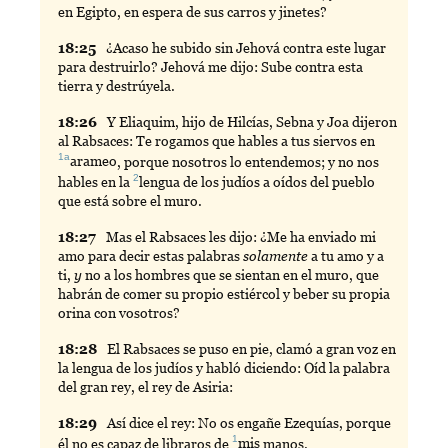
en Egipto, en espera de sus carros y jinetes?
18:
25
¿Acaso he subido sin Jehová contra este lugar
para destruirlo? Jehová me dijo: Sube contra esta
tierra y destrúyela.
18:
26
Y
Eliaquim, hijo de Hilcías, Sebna y Joa dijeron
al Rabsaces: Te rogamos que hables a tus siervos en
1a
arameo
, porque nosotros lo entendemos; y no nos
2
hables en la
lengua
de los judíos a oídos del pueblo
que está sobre el muro.
18:
27
Mas
el Rabsaces les dijo: ¿Me ha enviado mi
amo para decir estas palabras
solamente
a tu amo y a
ti,
y
no a los hombres que se sientan en el muro, que
habrán de comer su propio estiércol y beber su propia
orina con vosotros?
18:
28
El
Rabsaces se puso en pie, clamó a gran voz en
la lengua de los judíos y habló diciendo: Oíd la palabra
del gran rey, el rey de Asiria:
18:
29
Así
dice el rey: No os engañe Ezequías, porque
1
él no es capaz de libraros de
mis
manos.