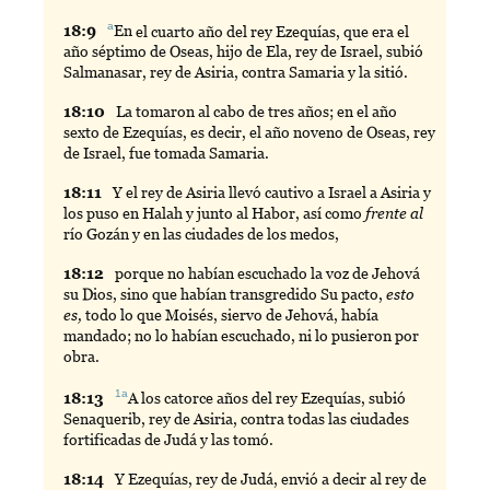
a
18:
9
En
el cuarto año del rey Ezequías, que era el
año séptimo de Oseas, hijo de Ela, rey de Israel, subió
Salmanasar, rey de Asiria, contra Samaria y la sitió.
18:
10
La
tomaron al cabo de tres años; en el año
sexto de Ezequías, es decir, el año noveno de Oseas, rey
de Israel, fue tomada Samaria.
18:
11
Y
el rey de Asiria llevó cautivo a Israel a Asiria y
los puso en Halah y junto al Habor, así como
frente al
río Gozán y en las ciudades de los medos,
18:
12
porque
no habían escuchado la voz de Jehová
su Dios, sino que habían transgredido Su pacto,
esto
es,
todo lo que Moisés, siervo de Jehová, había
mandado; no lo habían escuchado, ni lo pusieron por
obra.
1a
18:
13
A
los catorce años del rey Ezequías, subió
Senaquerib, rey de Asiria, contra todas las ciudades
fortificadas de Judá y las tomó.
18:
14
Y
Ezequías, rey de Judá, envió a decir al rey de