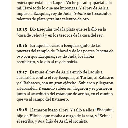
Asiria que estaba en Laquis: Yo he pecado; apártate de
mí. Haré todo lo que me impongas. Y el rey de Asiria
impuso a Ezequías, rey de Judá,
tributo de
trescientos
talentos de plata y treinta talentos de oro.
18:
15
Dio
Ezequías toda la plata que se halló en la
a
casa
de Jehová y en los tesoros de la casa del rey.
18:
16
En
aquella ocasión Ezequías quitó de las
puertas del templo de Jehová y de los postes
la capa de
oro
con que Ezequías, rey de Judá, los había
recubierto, y lo dio al rey de Asiria.
18:
17
Después
el rey de Asiria envió de Laquis a
Jerusalén, contra el rey Ezequías, al Tartán, al Rabsaris
y al Rabsaces, con un gran ejército. Subieron y llegaron
a Jerusalén. Y cuando subieron, llegaron y se pusieron
junto al acueducto del estanque de arriba, en el camino
que va al campo del Batanero.
a
18:
18
Llamaron
luego al rey. Y salió a ellos
Eliaquim
,
b
hijo de Hilcías, que estaba a cargo de la casa, y
Sebna
,
el escriba, y Joa, hijo de Asaf, el cronista.