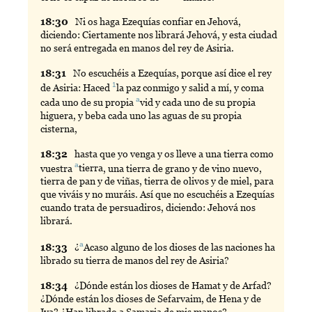
18:
30
Ni
os haga Ezequías confiar en Jehová,
diciendo: Ciertamente nos librará Jehová, y esta ciudad
no será entregada en manos del rey de Asiria.
18:
31
No
escuchéis a Ezequías, porque así dice el rey
1
de Asiria: Haced
la
paz conmigo y salid a mí, y coma
a
cada uno de su propia
vid
y cada uno de su propia
higuera, y beba cada uno las aguas de su propia
cisterna,
18:
32
hasta
que yo venga y os lleve a una tierra como
a
vuestra
tierra
, una tierra de grano y de vino nuevo,
tierra de pan y de viñas, tierra de olivos y de miel, para
que viváis y no muráis. Así que no escuchéis a Ezequías
cuando trata de persuadiros, diciendo: Jehová nos
librará.
a
18:
33
¿
Acaso
alguno de los dioses de las naciones ha
librado su tierra de manos del rey de Asiria?
18:
34
¿Dónde están los dioses de Hamat y de Arfad?
¿Dónde están los dioses de Sefarvaim, de Hena y de