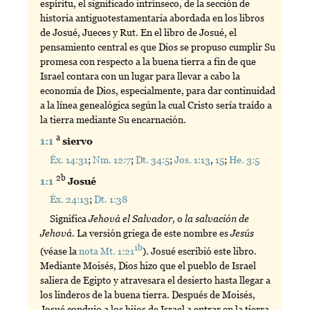
espíritu, el significado intrínseco, de la sección de
historia antiguotestamentaria abordada en los libros
de Josué, Jueces y Rut. En el libro de Josué, el
pensamiento central es que Dios se propuso cumplir Su
promesa con respecto a la buena tierra a fin de que
Israel contara con un lugar para llevar a cabo la
economía de Dios, especialmente, para dar continuidad
a la línea genealógica según la cual Cristo sería traído a
la tierra mediante Su encarnación.
a
1:1
siervo
Éx. 14:31
;
Nm. 12:7
;
Dt. 34:5
;
Jos. 1:13
,
15
;
He. 3:5
2b
1:1
Josué
Éx. 24:13
;
Dt. 1:38
Significa
Jehová el Salvador,
o
la salvación de
Jehová.
La versión griega de este nombre es
Jesús
1b
(véase la
nota Mt. 1:21
). Josué escribió este libro.
Mediante Moisés, Dios hizo que el pueblo de Israel
saliera de Egipto y atravesara el desierto hasta llegar a
los linderos de la buena tierra. Después de Moisés,
Josué condujo a los hijos de Israel a entrar en la tierra