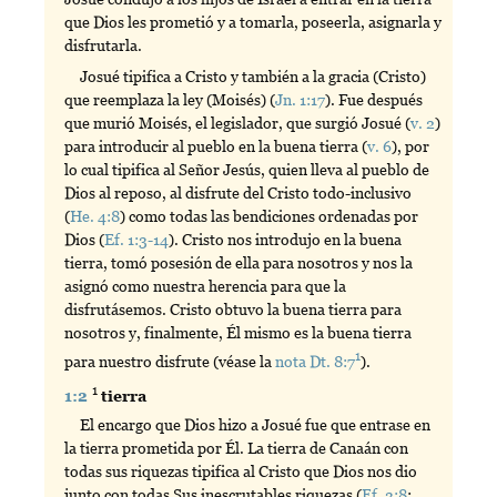
que Dios les prometió y a tomarla, poseerla, asignarla y
disfrutarla.
Josué tipifica a Cristo y también a la gracia (Cristo)
que reemplaza la ley (Moisés) (
Jn. 1:17
). Fue después
que murió Moisés, el legislador, que surgió Josué (
v. 2
)
para introducir al pueblo en la buena tierra (
v. 6
), por
lo cual tipifica al Señor Jesús, quien lleva al pueblo de
Dios al reposo, al disfrute del Cristo todo-inclusivo
(
He. 4:8
) como todas las bendiciones ordenadas por
Dios (
Ef. 1:3-14
). Cristo nos introdujo en la buena
tierra, tomó posesión de ella para nosotros y nos la
asignó como nuestra herencia para que la
disfrutásemos. Cristo obtuvo la buena tierra para
nosotros y, finalmente, Él mismo es la buena tierra
1
para nuestro disfrute (véase la
nota Dt. 8:7
).
1
1:2
tierra
El encargo que Dios hizo a Josué fue que entrase en
la tierra prometida por Él. La tierra de Canaán con
todas sus riquezas tipifica al Cristo que Dios nos dio
junto con todas Sus inescrutables riquezas (
Ef. 3:8
;