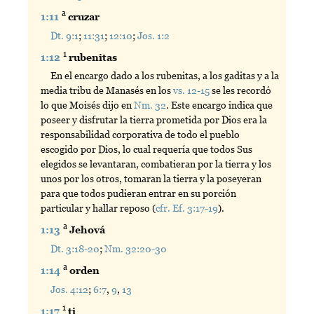
a
1:11
cruzar
Dt. 9:1
;
11:31
;
12:10
;
Jos. 1:2
1
1:12
rubenitas
En el encargo dado a los rubenitas, a los gaditas y a la
media tribu de Manasés en los
vs. 12-15
se les recordó
lo que Moisés dijo en
Nm. 32
. Este encargo indica que
poseer y disfrutar la tierra prometida por Dios era la
responsabilidad corporativa de todo el pueblo
escogido por Dios, lo cual requería que todos Sus
elegidos se levantaran, combatieran por la tierra y los
unos por los otros, tomaran la tierra y la poseyeran
para que todos pudieran entrar en su porción
particular y hallar reposo (
cfr. Ef. 3:17-19
).
a
1:13
Jehová
Dt. 3:18-20
;
Nm. 32:20-30
a
1:14
orden
Jos. 4:12
;
6:7
,
9
,
13
1
1:17
ti