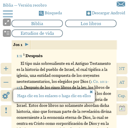
Biblia
— Versión recobro
Búsqueda
Descargar Android
Biblia
Los libros
Estudios de vida
Jos 1
1
1:1
Después
El tipo más sobresaliente en el Antiguo Testamento
+
NT
es la historia del pueblo de Israel, el cual tipifica a la
iglesia, una entidad compuesta de los creyentes
–
neotestamentarios, los elegidos por Dios (
1 Co. 10:1-
AT
13
). Después de los cinco libros de la ley, los libros de
Moisés, viene el libro de Josué, el primero de los doce
Haga clic en los enlaces o haga clic en ellos
Cap.
libros —de Josué a Ester— que relatan la historia de
Israel. Estos doce libros no solamente abordan dicha
!
historia, sino que forman parte de la revelación divina
concerniente a la economía eterna de Dios, la cual se
centra en Cristo como corporificación de Dios y en la