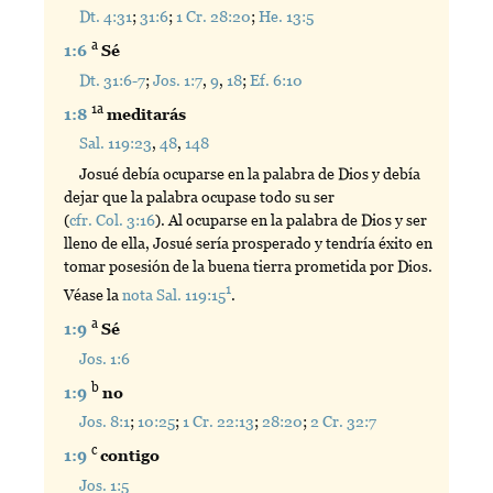
Dt. 4:31
;
31:6
;
1 Cr. 28:20
;
He. 13:5
a
1:6
Sé
Dt. 31:6-7
;
Jos. 1:7
,
9
,
18
;
Ef. 6:10
1a
1:8
meditarás
Sal. 119:23
,
48
,
148
Josué debía ocuparse en la palabra de Dios y debía
dejar que la palabra ocupase todo su ser
(
cfr. Col. 3:16
). Al ocuparse en la palabra de Dios y ser
lleno de ella, Josué sería prosperado y tendría éxito en
tomar posesión de la buena tierra prometida por Dios.
1
Véase la
nota Sal. 119:15
.
a
1:9
Sé
Jos. 1:6
b
1:9
no
Jos. 8:1
;
10:25
;
1 Cr. 22:13
;
28:20
;
2 Cr. 32:7
c
1:9
contigo
Jos. 1:5