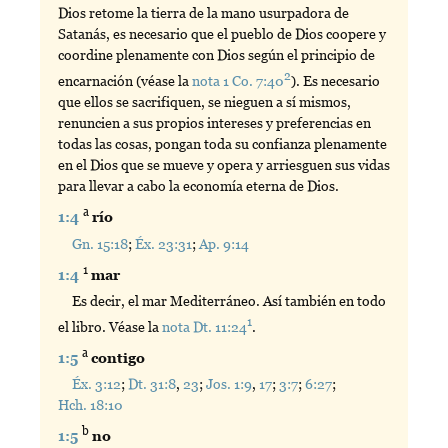
Dios retome la tierra de la mano usurpadora de
Satanás, es necesario que el pueblo de Dios coopere y
coordine plenamente con Dios según el principio de
2
encarnación (véase la
nota 1 Co. 7:40
). Es necesario
que ellos se sacrifiquen, se nieguen a sí mismos,
renuncien a sus propios intereses y preferencias en
todas las cosas, pongan toda su confianza plenamente
en el Dios que se mueve y opera y arriesguen sus vidas
para llevar a cabo la economía eterna de Dios.
a
1:4
río
Gn. 15:18
;
Éx. 23:31
;
Ap. 9:14
1
1:4
mar
Es decir, el mar Mediterráneo. Así también en todo
1
el libro. Véase la
nota Dt. 11:24
.
a
1:5
contigo
Éx. 3:12
;
Dt. 31:8
,
23
;
Jos. 1:9
,
17
;
3:7
;
6:27
;
Hch. 18:10
b
1:5
no