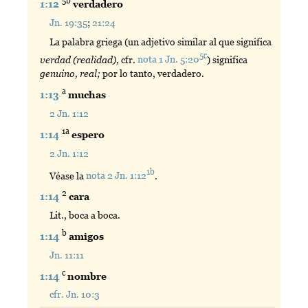
5b
1:12
verdadero
Jn. 19:35
;
21:24
La palabra griega (un adjetivo similar al que significa
5c
verdad (realidad),
cfr.
nota 1 Jn. 5:20
) significa
genuino, real;
por lo tanto, verdadero.
a
1:13
muchas
2 Jn. 1:12
1a
1:14
espero
2 Jn. 1:12
1b
Véase la
nota 2 Jn. 1:12
.
2
1:14
cara
Lit., boca a boca.
b
1:14
amigos
Jn. 11:11
c
1:14
nombre
cfr. Jn. 10:3