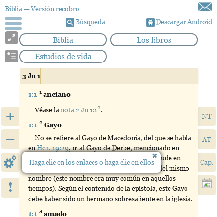
Biblia
— Versión recobro
Búsqueda
Descargar Android
Biblia
Los libros
Estudios de vida
3 Jn 1
1
1:1
anciano
2
Véase la
nota 2 Jn 1:1
.
+
NT
2
1:1
Gayo
–
No se refiere al Gayo de Macedonia, del que se habla
AT
en
Hch. 19:29
, ni al Gayo de Derbe, mencionado en
Hch. 20:4
, ni al Gayo de Corinto, al cual se alude en
Haga clic en los enlaces o haga clic en ellos
Cap.
1 Co. 1:14
y
Ro. 16:23
, sino a otro personaje del mismo
nombre (este nombre era muy común en aquellos
!
tiempos). Según el contenido de la epístola, este Gayo
debe haber sido un hermano sobresaliente en la iglesia.
a
1:1
amado