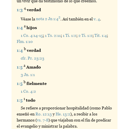
un vivir que da testimonio de lo que creemos.
4
1:3
verdad
2
Véase la
nota 2 Jn 1:4
. Así también en el
v. 4
.
a
1:4
hijos
1 Co. 4:14-15
;
1 Ts. 2:11
;
1 Ti. 1:2
;
2 Ti. 1:2
;
Tit. 1:4
;
Flm. 1:10
b
1:4
verdad
cfr. Pr. 23:23
a
1:5
Amado
3 Jn. 1:1
b
1:5
fielmente
1 Co. 4:2
1
1:5
todo
Se refiere a proporcionar hospitalidad (como Pablo
enseñó en
Ro. 12:13
y
He. 13:2
), a recibir a los
hermanos (
vs. 7-8
) que viajaban con el fin de predicar
el evangelio y ministrar la palabra.