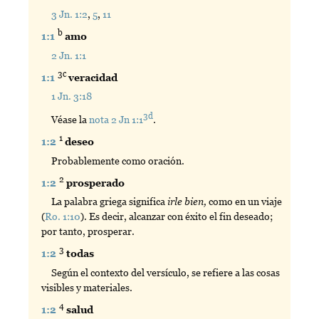
3 Jn. 1:2
,
5
,
11
b
1:1
amo
2 Jn. 1:1
3c
1:1
veracidad
1 Jn. 3:18
3d
Véase la
nota 2 Jn 1:1
.
1
1:2
deseo
Probablemente como oración.
2
1:2
prosperado
La palabra griega significa
irle bien,
como en un viaje
(
Ro. 1:10
). Es decir, alcanzar con éxito el fin deseado;
por tanto, prosperar.
3
1:2
todas
Según el contexto del versículo, se refiere a las cosas
visibles y materiales.
4
1:2
salud