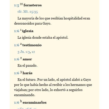
2c
1:5
forasteros
cfr. Mt. 25:35
La mayoría de los que recibían hospitalidad eran
desconocidos para Gayo.
1
1:6
iglesia
La iglesia donde estaba el apóstol.
a
1:6
testimonio
3 Jn. 1:3
,
12
2
1:6
amor
En el pasado.
3
1:6
harás
En el futuro. Por un lado, el apóstol alabó a Gayo
por lo que había hecho al recibir a los hermanos que
viajaban; por otro lado, lo exhortó a seguirlos
encaminando.
b
1:6
encaminarlos
1 Co. 16:6
,
11