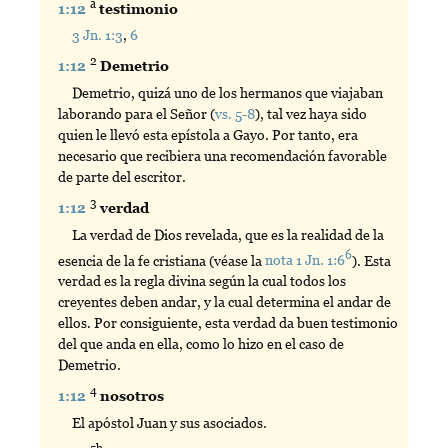
a
1:12
testimonio
3 Jn. 1:3
,
6
2
1:12
Demetrio
Demetrio, quizá uno de los hermanos que viajaban
laborando para el Señor (
vs. 5-8
), tal vez haya sido
quien le llevó esta epístola a Gayo. Por tanto, era
necesario que recibiera una recomendación favorable
de parte del escritor.
3
1:12
verdad
La verdad de Dios revelada, que es la realidad de la
6
esencia de la fe cristiana (véase la
nota 1 Jn. 1:6
). Esta
verdad es la regla divina según la cual todos los
creyentes deben andar, y la cual determina el andar de
ellos. Por consiguiente, esta verdad da buen testimonio
del que anda en ella, como lo hizo en el caso de
Demetrio.
4
1:12
nosotros
El apóstol Juan y sus asociados.