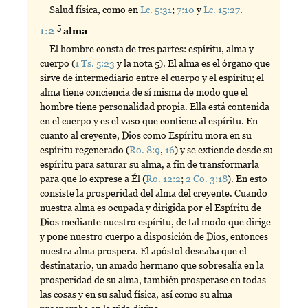
Salud física, como en
Lc. 5:31
;
7:10
y
Lc. 15:27
.
5
1:2
alma
El hombre consta de tres partes: espíritu, alma y
cuerpo (
1 Ts. 5:23
y la nota 5). El alma es el órgano que
sirve de intermediario entre el cuerpo y el espíritu; el
alma tiene conciencia de sí misma de modo que el
hombre tiene personalidad propia. Ella está contenida
en el cuerpo y es el vaso que contiene al espíritu. En
cuanto al creyente, Dios como Espíritu mora en su
espíritu regenerado (
Ro. 8:9
,
16
) y se extiende desde su
espíritu para saturar su alma, a fin de transformarla
para que lo exprese a Él (
Ro. 12:2
;
2 Co. 3:18
). En esto
consiste la prosperidad del alma del creyente. Cuando
nuestra alma es ocupada y dirigida por el Espíritu de
Dios mediante nuestro espíritu, de tal modo que dirige
y pone nuestro cuerpo a disposición de Dios, entonces
nuestra alma prospera. El apóstol deseaba que el
destinatario, un amado hermano que sobresalía en la
prosperidad de su alma, también prosperase en todas
las cosas y en su salud física, así como su alma