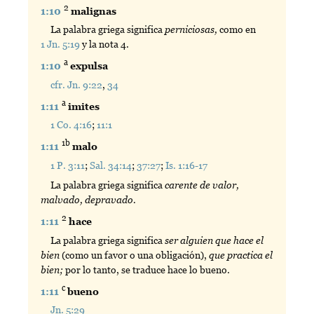
2
1:10
malignas
La palabra griega significa
perniciosas,
como en
1 Jn. 5:19
y la nota 4.
a
1:10
expulsa
cfr. Jn. 9:22
,
34
a
1:11
imites
1 Co. 4:16
;
11:1
1b
1:11
malo
1 P. 3:11
;
Sal. 34:14
;
37:27
;
Is. 1:16-17
La palabra griega significa
carente de valor,
malvado, depravado.
2
1:11
hace
La palabra griega significa
ser alguien que hace el
bien
(como un favor o una obligación),
que practica el
bien;
por lo tanto, se traduce hace lo bueno.
c
1:11
bueno
Jn. 5:29