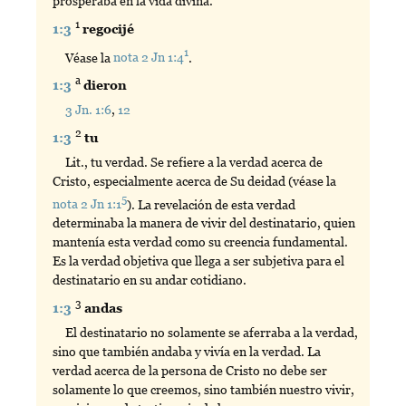
prosperaba en la vida divina.
1
1:3
regocijé
1
Véase la
nota 2 Jn 1:4
.
a
1:3
dieron
3 Jn. 1:6
,
12
2
1:3
tu
Lit., tu verdad. Se refiere a la verdad acerca de
Cristo, especialmente acerca de Su deidad (véase la
5
nota 2 Jn 1:1
). La revelación de esta verdad
determinaba la manera de vivir del destinatario, quien
mantenía esta verdad como su creencia fundamental.
Es la verdad objetiva que llega a ser subjetiva para el
destinatario en su andar cotidiano.
3
1:3
andas
El destinatario no solamente se aferraba a la verdad,
sino que también andaba y vivía en la verdad. La
verdad acerca de la persona de Cristo no debe ser
solamente lo que creemos, sino también nuestro vivir,