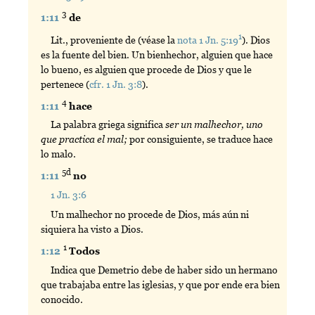
3
1:11
de
1
Lit., proveniente de (véase la
nota 1 Jn. 5:19
). Dios
es la fuente del bien. Un bienhechor, alguien que hace
lo bueno, es alguien que procede de Dios y que le
pertenece (
cfr. 1 Jn. 3:8
).
4
1:11
hace
La palabra griega significa
ser un malhechor, uno
que practica el mal;
por consiguiente, se traduce hace
lo malo.
5d
1:11
no
1 Jn. 3:6
Un malhechor no procede de Dios, más aún ni
siquiera ha visto a Dios.
1
1:12
Todos
Indica que Demetrio debe de haber sido un hermano
que trabajaba entre las iglesias, y que por ende era bien
conocido.