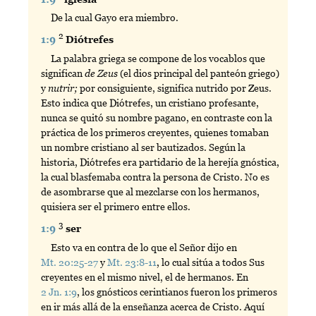
De la cual Gayo era miembro.
2
1:9
Diótrefes
La palabra griega se compone de los vocablos que
significan
de Zeus
(el dios principal del panteón griego)
y
nutrir;
por consiguiente, significa nutrido por Zeus.
Esto indica que Diótrefes, un cristiano profesante,
nunca se quitó su nombre pagano, en contraste con la
práctica de los primeros creyentes, quienes tomaban
un nombre cristiano al ser bautizados. Según la
historia, Diótrefes era partidario de la herejía gnóstica,
la cual blasfemaba contra la persona de Cristo. No es
de asombrarse que al mezclarse con los hermanos,
quisiera ser el primero entre ellos.
3
1:9
ser
Esto va en contra de lo que el Señor dijo en
Mt. 20:25-27
y
Mt. 23:8-11
, lo cual sitúa a todos Sus
creyentes en el mismo nivel, el de hermanos. En
2 Jn. 1:9
, los gnósticos cerintianos fueron los primeros
en ir más allá de la enseñanza acerca de Cristo. Aquí