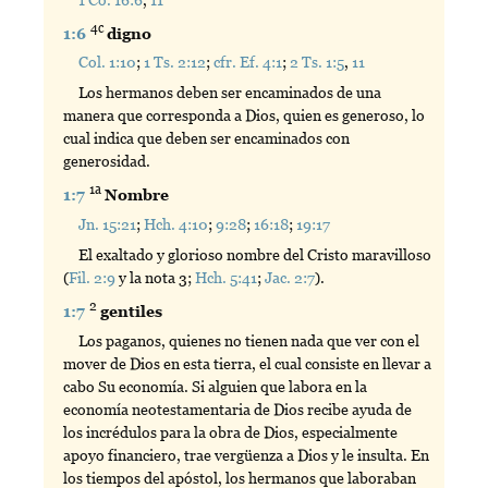
4c
1:6
digno
Col. 1:10
;
1 Ts. 2:12
;
cfr. Ef. 4:1
;
2 Ts. 1:5
,
11
Los hermanos deben ser encaminados de una
manera que corresponda a Dios, quien es generoso, lo
cual indica que deben ser encaminados con
generosidad.
1a
1:7
Nombre
Jn. 15:21
;
Hch. 4:10
;
9:28
;
16:18
;
19:17
El exaltado y glorioso nombre del Cristo maravilloso
(
Fil. 2:9
y la nota 3;
Hch. 5:41
;
Jac. 2:7
).
2
1:7
gentiles
Los paganos, quienes no tienen nada que ver con el
mover de Dios en esta tierra, el cual consiste en llevar a
cabo Su economía. Si alguien que labora en la
economía neotestamentaria de Dios recibe ayuda de
los incrédulos para la obra de Dios, especialmente
apoyo financiero, trae vergüenza a Dios y le insulta. En
los tiempos del apóstol, los hermanos que laboraban