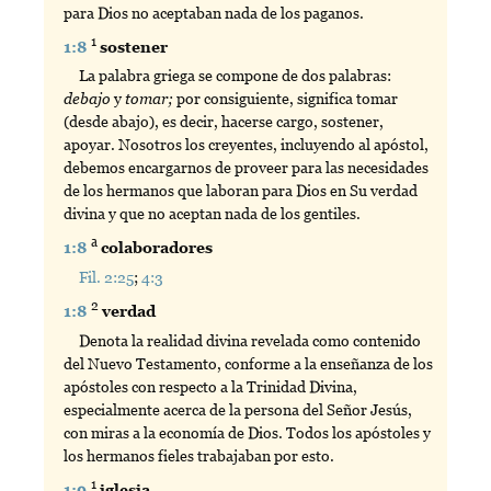
para Dios no aceptaban nada de los paganos.
1
1:8
sostener
La palabra griega se compone de dos palabras:
debajo
y
tomar;
por consiguiente, significa tomar
(desde abajo), es decir, hacerse cargo, sostener,
apoyar. Nosotros los creyentes, incluyendo al apóstol,
debemos encargarnos de proveer para las necesidades
de los hermanos que laboran para Dios en Su verdad
divina y que no aceptan nada de los gentiles.
a
1:8
colaboradores
Fil. 2:25
;
4:3
2
1:8
verdad
Denota la realidad divina revelada como contenido
del Nuevo Testamento, conforme a la enseñanza de los
apóstoles con respecto a la Trinidad Divina,
especialmente acerca de la persona del Señor Jesús,
con miras a la economía de Dios. Todos los apóstoles y
los hermanos fieles trabajaban por esto.
1
1:9
iglesia