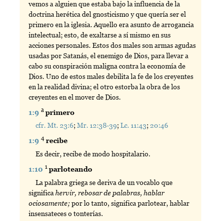
vemos a alguien que estaba bajo la influencia de la
doctrina herética del gnosticismo y que quería ser el
primero en la iglesia. Aquello era asunto de arrogancia
intelectual; esto, de exaltarse a sí mismo en sus
acciones personales. Estos dos males son armas agudas
usadas por Satanás, el enemigo de Dios, para llevar a
cabo su conspiración maligna contra la economía de
Dios. Uno de estos males debilita la fe de los creyentes
en la realidad divina; el otro estorba la obra de los
creyentes en el mover de Dios.
a
1:9
primero
cfr. Mt. 23:6
;
Mr. 12:38-39
;
Lc. 11:43
;
20:46
4
1:9
recibe
Es decir, recibe de modo hospitalario.
1
1:10
parloteando
La palabra griega se deriva de un vocablo que
significa
hervir, rebosar de palabras, hablar
ociosamente;
por lo tanto, significa parlotear, hablar
insensateces o tonterías.